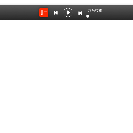
喜马拉雅
开放平台
云剪辑
对接海量精彩内容
在线音频剪辑神器
关于我们
联系我
Copyright © 2012-