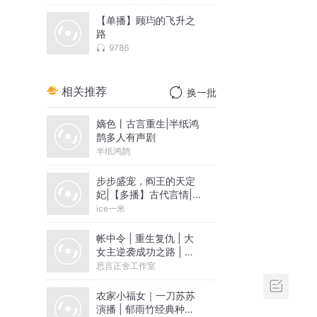
【单播】顾玙的飞升之
路
9786
相关推荐
换一批
嫡色丨古言重生|半纸鸿
鹊多人有声剧
半纸鸿鹊
步步盛宠，阎王的天定
妃|【多播】古代言情|宫
闱宅斗
ice一米
帐中令 | 重生复仇 | 大
女主逆袭成功之路 | 女
强 | 爽文
思言正舍工作室
农家小福女｜一刀苏苏
演播 | 郁雨竹经典种田