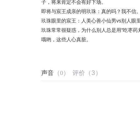
子，将来肯定不会有好下场。
即将与宸王成亲的明玖珠：真的吗？我不信
玖珠眼里的宸王：人美心善小仙男vs别人眼
玖珠常常很疑惑，为什么别人总是用“吃枣药
哦哟，这些人心真脏。
评价
（
3
）
声音
（
0
）