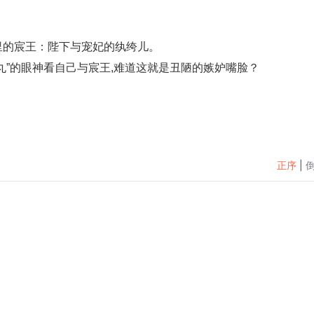
。
里的宸王：陛下与宠妃的纨绔儿。
丸”的眼神看自己与宸王,难道这就是丑陋的嫉妒嘴脸？
正序
|