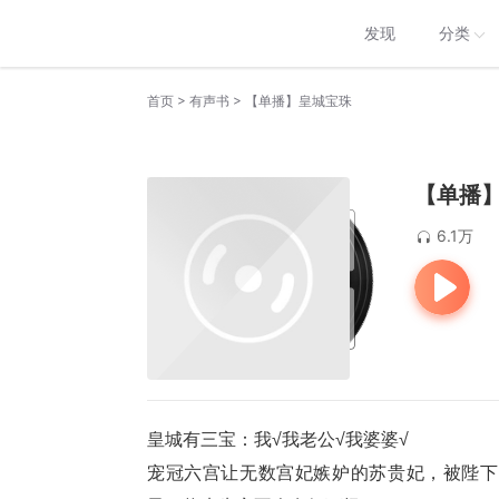
发现
分类
>
>
首页
有声书
【单播】皇城宝珠
【单播
6.1万
皇城有三宝：我√我老公√我婆婆√
宠冠六宫让无数宫妃嫉妒的苏贵妃，被陛下