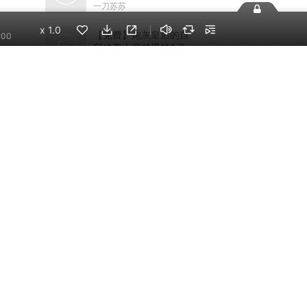
文｜VIP免费多人有声剧
一刀苏苏
x
1.0
【免费】炮灰皇后的自
:00
我修养丨穿越爆笑&逗比
轻松丨宫斗&追妻火葬场
神隐银月之光
丨多人有声剧
手机端
企业版
电脑端
员工学习，企业买单
版权声明
自律承诺
：400-838-5616