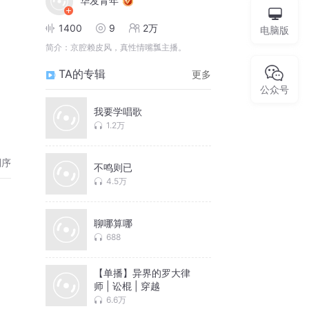
华发青年
1400
9
2万
电脑版
简介：
京腔赖皮风，真性情嘴瓢主播。
TA的专辑
更多
公众号
我要学唱歌
1.2万
倒序
不鸣则已
4.5万
聊哪算哪
688
【单播】异界的罗大律
师 | 讼棍 | 穿越
6.6万