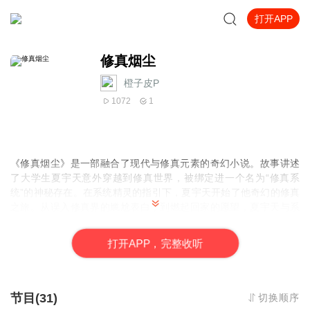
打开APP
修真烟尘
橙子皮P
1072
1
《修真烟尘》是一部融合了现代与修真元素的奇幻小说。故事讲述
了大学生夏宇天意外穿越到修真世界，被绑定进一个名为“修真系
统”的神秘存在。在系统精灵的指引下，夏宇天开始了他奇幻的修真
之旅。从误入修真界的尴尬表白，到燃起回家的愿望，夏宇天与系
统精灵的互动逐渐深入，揭示了修真世界的神秘面纱。他不仅要学
会在新世界生存，还要寻找返回原世界的方法。小说中，夏宇天与
打
开
A
P
P，完整收听
白衣仙子林清雪和黑衣女子苏沐雪的命运交织，共同面对修真路上
的挑战与危机。随着故事的深入，夏宇天逐渐揭开了修真界的“灵
网”之谜，体验了生死逃亡，与守护兽的激烈交锋，以及在昆仑山的
新危机中奋力求生。小说以其独特的世界观、紧张的情节和丰富的
节目(31)
切换顺序
想象力，展现了一个普通大学生如何在异界成长为修真英雄的传奇