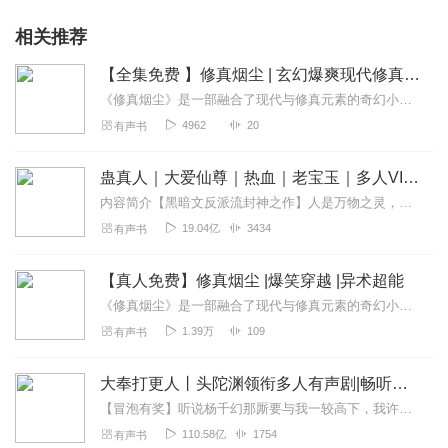
相关推荐
【全集免费 】修真烟尘 | 玄幻爆爽现代修真 | 热血逆袭 | 异术超能 | 多人精品
《修真烟尘》是一部融合了现代与修真元素的奇幻小说。故事讲述了大学生夏宇天意外穿越到修真世界，被绑定进一个名为“修真系统”的神秘存在。在系统精灵的指引下，夏宇天开...
4962
20
有声书
蛊真人｜大爱仙尊｜热血｜老宝玉｜多人VIP免费有声剧
内容简介【黑暗文反派流封神之作】人是万物之灵，蛊是天地真精。一个穿越者不断重生的故事。一个养蛊、炼蛊、用蛊的奇特世界。配音组（男角色）老宝玉旁白...
19.04亿
3434
有声书
【真人免费】修真烟尘 |爆笑穿越 |异术超能
《修真烟尘》是一部融合了现代与修真元素的奇幻小说。故事讲述了大学生夏宇天意外穿越到修真世界，被绑定进一个名为“修真系统”的神秘存在。在系统精灵的指引下，夏宇天开...
1.39万
109
有声书
大奉打更人丨头陀渊领衔多人有声剧|畅听全集|王鹤棣、田曦薇主演影视剧原著|卖报小郎君
【冒泡有奖】听说杨千幻那厮要与我一较高下，我许七安要开始装叉了！快进入声音播放页戳下方输入框，冒个泡偷偷告诉我，我要用哪些诗词才能胜过他？说得好的，有赏！202...
110.58亿
1754
有声书