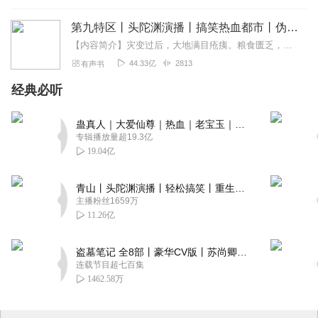
第九特区丨头陀渊演播丨搞笑热血都市丨伪戒丨VIP免费多人有声剧
【内容简介】灾变过后，大地满目疮痍。粮食匮乏，资源紧俏，局势混乱……一位从待规划区杀出来的青年，背对着漫天黄沙，孤身来到九区谋生，却不曾想偶然结识三五好友，一念...
44.33亿
2813
有声书
经典必听
蛊真人｜大爱仙尊｜热血｜老宝玉｜多人VIP免费有声剧
专辑播放量超19.3亿
19.04亿
青山丨头陀渊演播丨轻松搞笑丨重生穿越丨古代权谋丨VIP免费 | 多人有声剧
主播粉丝1659万
11.26亿
盗墓笔记 全8部丨豪华CV版丨苏尚卿&边江 领衔 多人有声剧丨冠声文化丨南派三叔
连载节目超七百集
1462.58万