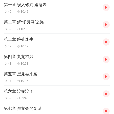
第一章 误入修真 尴尬表白
故事。
45
10:42
第二章 解锁“灵网”之路
52
10:09
第三章 绝处逢生
42
10:12
第四章 九龙神鼎
41
10:51
第五章 黑龙会来袭
17
10:16
第六章 没完没了
52
09:46
第七章 黑龙会的阴谋