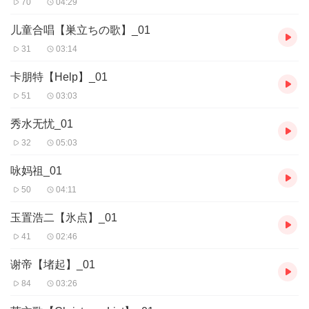
70
04:29
儿童合唱【巣立ちの歌】_01
31
03:14
卡朋特【Help】_01
51
03:03
秀水无忧_01
32
05:03
咏妈祖_01
50
04:11
玉置浩二【氷点】_01
41
02:46
谢帝【堵起】_01
84
03:26