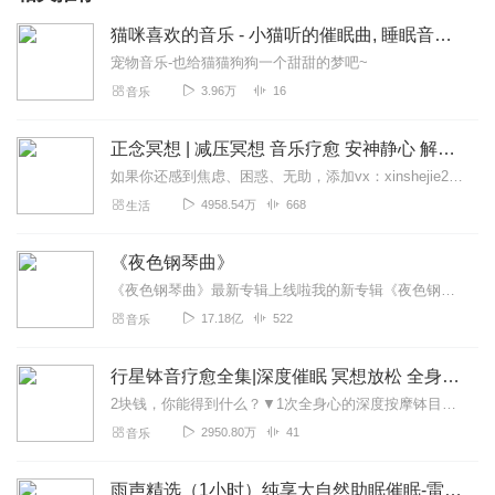
猫咪喜欢的音乐 - 小猫听的催眠曲, 睡眠音乐的狗和猫, 放松猫的音乐
宠物音乐-也给猫猫狗狗一个甜甜的梦吧~
3.96万
16
音乐
正念冥想 | 减压冥想 音乐疗愈 安神静心 解郁降噪
如果你还感到焦虑、困惑、无助，添加vx：xinshejie2018、vx公众号：宣萱心伴，与主播宣萱开启心灵交流之旅，共建温暖的精神家园！如果你喜欢我的内容，请...
4958.54万
668
生活
《夜色钢琴曲》
《夜色钢琴曲》最新专辑上线啦我的新专辑《夜色钢琴曲最新专辑》（点击跳转）已经上线，新专辑是《夜色钢琴曲》的升级版，我精选了诸多经典原创作品与大家分享，愿未来...
17.18亿
522
音乐
行星钵音疗愈全集|深度催眠 冥想放松 全身心深度按摩
2块钱，你能得到什么？▼1次全身心的深度按摩钵目前已广泛地被应用于美容Spa和按摩养生馆的疗程中，许多疗愈师使用铜钵在身体上，发现5分钟铜钵按摩的深度放松，效...
2950.80万
41
音乐
雨声精选（1小时）纯享大自然助眠催眠-雷雨声，下雨