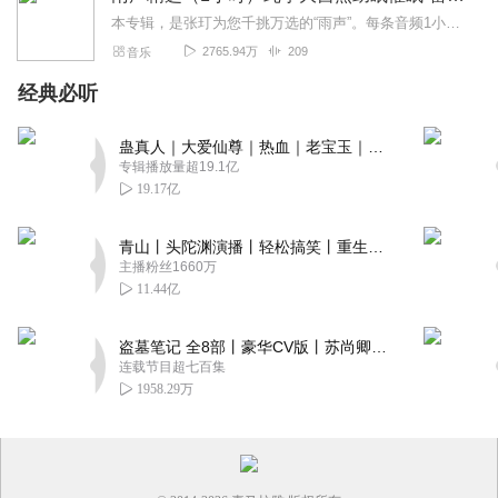
本专辑，是张玎为您千挑万选的“雨声”。每条音频1小时，中间没有打扰。有轻柔细雨、淅淅沥沥；雨滴入水，滴答作响；隐隐雷声，隆隆为伴；流水潺潺，映入耳畔。这里没有音...
2765.94万
209
音乐
经典必听
蛊真人｜大爱仙尊｜热血｜老宝玉｜多人VIP免费有声剧
专辑播放量超19.1亿
19.17亿
青山丨头陀渊演播丨轻松搞笑丨重生穿越丨古代权谋丨VIP免费 | 多人有声剧
主播粉丝1660万
11.44亿
盗墓笔记 全8部丨豪华CV版丨苏尚卿&边江 领衔 多人有声剧丨冠声文化丨南派三叔
连载节目超七百集
1958.29万