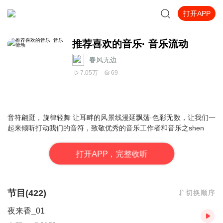
打开APP
推荐喜欢的音乐· 音乐流动
春风无边
7.05万
69
音符翩跹，旋律轻舞 让耳畔的风景线漫延飘荡·色彩无数，让我们一
起来倾听打动我们的音符，致敬优秀的音乐工作者和音乐之shen
打
开
A
P
P，完整收听
节目(422)
切换顺序
夜来香_01