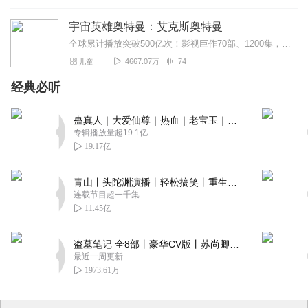
宇宙英雄奥特曼：艾克斯奥特曼
全球累计播放突破500亿次！影视巨作70部、1200集，获吉尼斯纪录！自1966年开播至今，宇宙英雄奥特曼系列曾经或正在成为一代又一代人的童年梦想，帮孩子们实现...
4667.07万
74
儿童
经典必听
蛊真人｜大爱仙尊｜热血｜老宝玉｜多人VIP免费有声剧
专辑播放量超19.1亿
19.17亿
青山丨头陀渊演播丨轻松搞笑丨重生穿越丨古代权谋丨VIP免费 | 多人有声剧
连载节目超一千集
11.45亿
盗墓笔记 全8部丨豪华CV版丨苏尚卿&边江 领衔 多人有声剧丨冠声文化丨南派三叔
最近一周更新
1973.61万