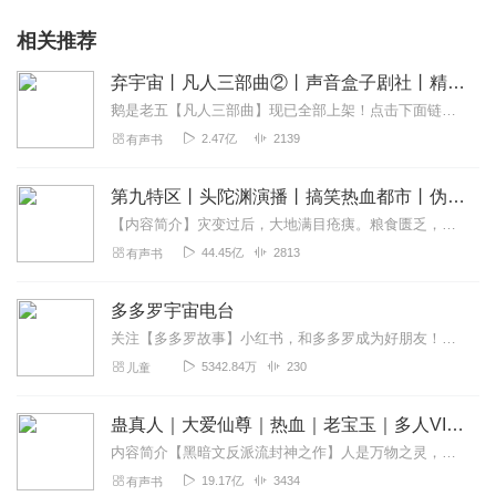
相关推荐
弃宇宙丨凡人三部曲②丨声音盒子剧社丨精制版
鹅是老五【凡人三部曲】现已全部上架！点击下面链接直达收听！！【凡人三部曲】①《不朽凡人》(更新中)https://www.ximalaya.com/album/...
2.47亿
2139
有声书
第九特区丨头陀渊演播丨搞笑热血都市丨伪戒丨VIP免费多人有声剧
【内容简介】灾变过后，大地满目疮痍。粮食匮乏，资源紧俏，局势混乱……一位从待规划区杀出来的青年，背对着漫天黄沙，孤身来到九区谋生，却不曾想偶然结识三五好友，一念...
44.45亿
2813
有声书
多多罗宇宙电台
关注【多多罗故事】小红书，和多多罗成为好朋友！欢迎关注微信公众号：多多罗故事，了解迈克狐的更多机密资料吧！▷【点击前往】收听多多罗其他好玩有趣的故事▷【点击进入...
5342.84万
230
儿童
蛊真人｜大爱仙尊｜热血｜老宝玉｜多人VIP免费有声剧
内容简介【黑暗文反派流封神之作】人是万物之灵，蛊是天地真精。一个穿越者不断重生的故事。一个养蛊、炼蛊、用蛊的奇特世界。配音组（男角色）老宝玉旁白...
19.17亿
3434
有声书