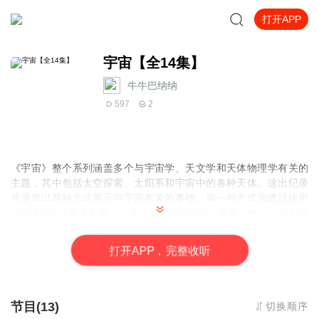
打开APP
宇宙【全14集】
牛牛巴纳纳
597
2
《宇宙》整个系列涵盖多个与宇宙学、天文学和天体物理学有关的
主题，其中包括太空探索、太阳系和宇宙中的各种天体。这出纪录
片通常以两种方式展示与宇宙有关的事物。第一种方式为透过使用
CGI模拟这些天体本身，以及它们之间的互动。而第二种方式则为直
接使用录像和照片展示天体与事物。YouTube频道：
https://www.youtube.com/@%E7%A0%B4%E7%A2%8E%E7%9A
打
开
A
P
P，完整收听
%84%E6%84%8F%E8%AF%86-h6h
展开更多
节目(13)
切换顺序