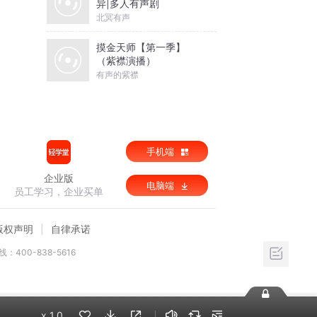
异|多人有声剧
北冥有声
摸金天师【第一季】
（紫襟演播）
有声的紫襟
手机端
企业版
电脑端
员工学习，企业买单
版权声明
自律承诺
：400-838-5616
x
1.0