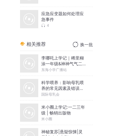
应急应变题如何处理应
急事件
4
相关推荐
换一批
李哪吒上学记｜稀里糊
涂一年级&神神气气二年
级
东海小学广播站
科学喂养：影响母乳喂
养的常见因素及错误观
念
国际母乳会
米小圈上学记:一二三年
级 | 畅销出版物
米小圈
神秘复苏|悬疑惊悚|灵