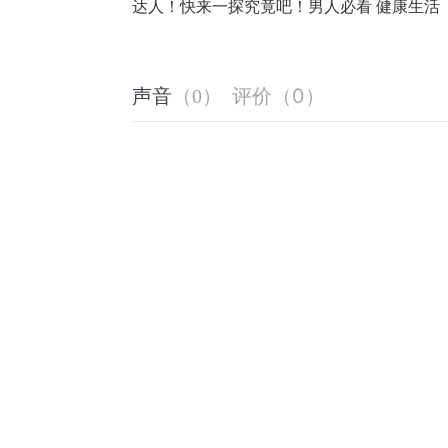
达人！快来一探究竟吧！男人必看 健康生活
评价
（
0
）
声音
（
0
）