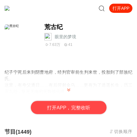
打开APP
荒古纪
眼里的梦境
7.63万
41
纪子宁死后来到阴曹地府，经判官审前生判来世，投胎到了部族纪
氏。
这里，有夸父逐日……有后羿射金乌……更有为了逍遥长生，历三
灾九劫，纵死无悔的无数修仙者…………
纪子宁也成为了一名修仙者，开始了他的修仙之路……
打
开
A
P
P，完整收听
节目(1449)
切换顺序