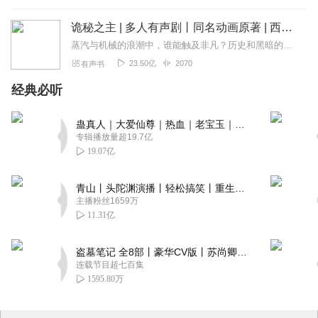
诡秘之主 | 多人有声剧丨同名动画原著 | 西幻克苏鲁 | 乌贼作品
蒸汽与机械的浪潮中，谁能触及非凡？历史和黑暗的迷雾里，又是谁在耳语？我从诡秘中醒来，睁眼看见这个世界：枪械，大炮，巨舰，飞空艇，差分机；魔药，占卜，诅咒，倒吊人...
23.50亿
2070
有声书
经典必听
蛊真人｜大爱仙尊｜热血｜老宝玉｜多人VIP免费有声剧
专辑播放量超19.7亿
19.07亿
青山丨头陀渊演播丨轻松搞笑丨重生穿越丨古代权谋丨VIP免费 | 多人有声剧
主播粉丝1659万
11.31亿
盗墓笔记 全8部丨豪华CV版丨苏尚卿&边江 领衔 多人有声剧丨冠声文化丨南派三叔
连载节目超七百集
1595.80万