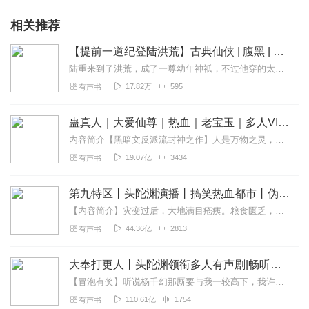
相关推荐
【提前一道纪登陆洪荒】古典仙侠 | 腹黑 | 精品多播
陆重来到了洪荒，成了一尊幼年神祇，不过他穿的太早了，足足早了一个道纪！那个时候洪荒还只唤大荒！越古老的往往越强大，从大荒之初而始，不知不觉陆重发觉自己也成了神话...
17.82万
595
有声书
蛊真人｜大爱仙尊｜热血｜老宝玉｜多人VIP免费有声剧
内容简介【黑暗文反派流封神之作】人是万物之灵，蛊是天地真精。一个穿越者不断重生的故事。一个养蛊、炼蛊、用蛊的奇特世界。配音组（男角色）老宝玉旁白...
19.07亿
3434
有声书
第九特区丨头陀渊演播丨搞笑热血都市丨伪戒丨VIP免费多人有声剧
【内容简介】灾变过后，大地满目疮痍。粮食匮乏，资源紧俏，局势混乱……一位从待规划区杀出来的青年，背对着漫天黄沙，孤身来到九区谋生，却不曾想偶然结识三五好友，一念...
44.36亿
2813
有声书
大奉打更人丨头陀渊领衔多人有声剧|畅听全集|王鹤棣、田曦薇主演影视剧原著|卖报小郎君
【冒泡有奖】听说杨千幻那厮要与我一较高下，我许七安要开始装叉了！快进入声音播放页戳下方输入框，冒个泡偷偷告诉我，我要用哪些诗词才能胜过他？说得好的，有赏！202...
110.61亿
1754
有声书