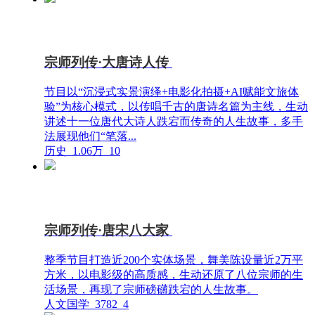
宗师列传·大唐诗人传
节目以“沉浸式实景演绎+电影化拍摄+AI赋能文旅体
验”为核心模式，以传唱千古的唐诗名篇为主线，生动
讲述十一位唐代大诗人跌宕而传奇的人生故事，多手
法展现他们“笔落...
历史
1.06万
10
宗师列传·唐宋八大家
整季节目打造近200个实体场景，舞美陈设量近2万平
方米，以电影级的高质感，生动还原了八位宗师的生
活场景，再现了宗师磅礴跌宕的人生故事。
人文国学
3782
4