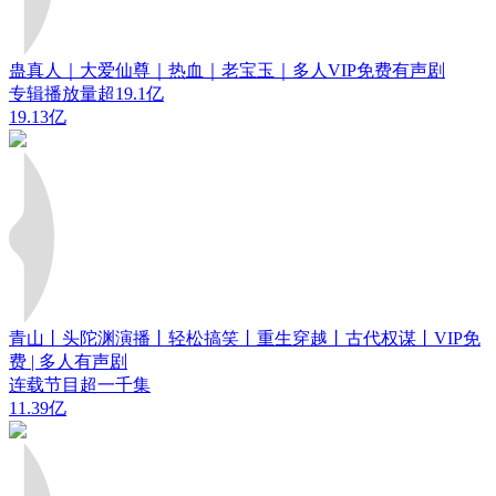
蛊真人｜大爱仙尊｜热血｜老宝玉｜多人VIP免费有声剧
专辑播放量超19.1亿
19.13亿
青山丨头陀渊演播丨轻松搞笑丨重生穿越丨古代权谋丨VIP免
费 | 多人有声剧
连载节目超一千集
11.39亿