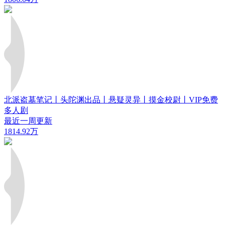
北派盗墓笔记丨头陀渊出品丨悬疑灵异丨摸金校尉丨VIP免费
多人剧
最近一周更新
1814.92万