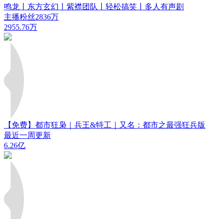
鸣龙丨东方玄幻丨紫襟团队丨轻松搞笑丨多人有声剧
主播粉丝2836万
2955.76万
【免费】都市狂枭｜兵王&特工｜又名：都市之最强狂兵版
最近一周更新
6.26亿