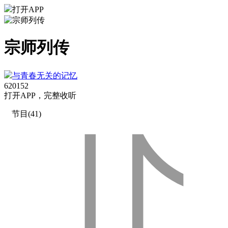
打开APP
宗师列传
与青春无关的记忆
6201
52
打
开
A
P
P，完整收听
节目(41)