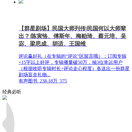
【群星剧场】民国大师列传|民国何以大师辈
出？|陈寅恪、傅斯年、梅贻琦、蔡元培、吴
宓、梁思成、胡适、王国维
评论赢好礼（在专辑的“评论”区留言哦）：订阅专辑
+15字以上好评，专辑播量破50万，抽3位幸运用户
（根据收听专辑时长+评论走心程度）各送出一份群星
剧场盲盒礼物...
有声图书
238.18万
575
经典必听