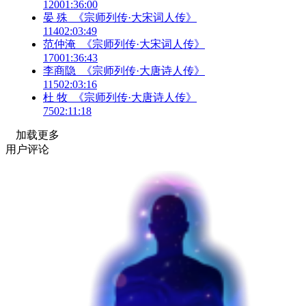
120
01:36:00
晏 殊_《宗师列传·大宋词人传》
114
02:03:49
范仲淹_《宗师列传·大宋词人传》
170
01:36:43
李商隐_《宗师列传·大唐诗人传》
115
02:03:16
杜 牧_《宗师列传·大唐诗人传》
75
02:11:18
加载更多
用户评论