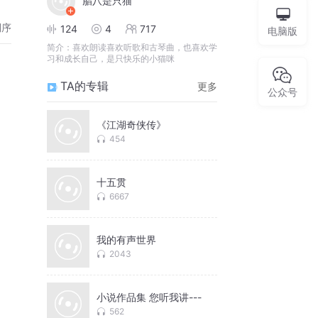
腊八是只猫
倒序
124
4
717
电脑版
简介：
喜欢朗读喜欢听歌和古琴曲，也喜欢学
习和成长自己，是只快乐的小猫咪
TA的专辑
更多
公众号
《江湖奇侠传》
454
十五贯
6667
我的有声世界
2043
小说作品集 您听我讲---
562