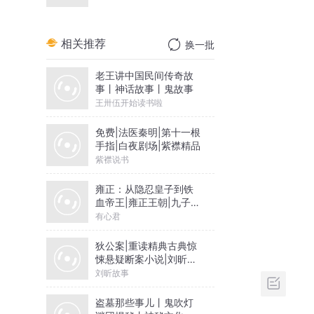
相关推荐
换一批
老王讲中国民间传奇故
事丨神话故事丨鬼故事
王卅伍开始读书啦
免费|法医秦明|第十一根
手指|白夜剧场|紫襟精品
紫襟说书
雍正：从隐忍皇子到铁
血帝王|雍正王朝|九子夺
嫡
有心君
狄公案|重读精典古典惊
悚悬疑断案小说|刘昕讲
堂出品
刘昕故事
盗墓那些事儿丨鬼吹灯