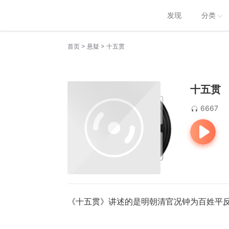
发现
分类
>
>
首页
悬疑
十五贯
十五贯
6667
《十五贯》讲述的是明朝清官况钟为百姓平