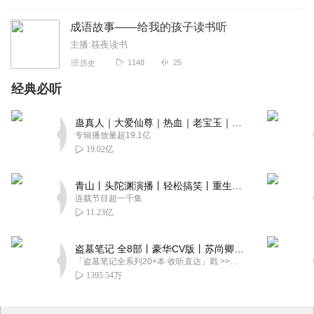
成语故事——给我的孩子读书听
主播:筱夜读书
1148
25
历史
经典必听
蛊真人｜大爱仙尊｜热血｜老宝玉｜多人VIP免费有声剧
专辑播放量超19.1亿
19.02亿
青山丨头陀渊演播丨轻松搞笑丨重生穿越丨古代权谋丨VIP免费 | 多人有声剧
连载节目超一千集
11.23亿
盗墓笔记 全8部丨豪华CV版丨苏尚卿&边江 领衔 多人有声剧丨冠声文化丨南派三叔
「盗墓笔记全系列20+本 收听直达」戳 >>改编自南派三叔同名作品，腾讯音乐娱乐集团出品，冠声文化制作，...
1395.54万