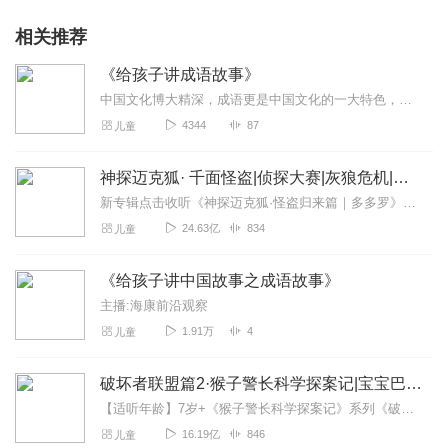
相关推荐
《给孩子讲成语故事》
中国文化博大精深，成语更是中国文化的一大特色，通过简短的四个字，来表达一个故事，一个道理。对教育孩子是非常不错的。
4344
87
儿童
神探迈克狐· 千面怪盗|侦探大赛|灰狼危机|多多罗
新专辑点击收听《神探迈克狐·怪盗归来篇｜多多罗》！！！>>>点击进入主播橱窗购买《神探迈克狐》系列图书吧!<<<多多罗故事【点击前往】收听多多罗其他好玩有趣的故...
24.63亿
834
儿童
《给孩子讲中国故事之成语故事》
主播:海康前沿观察
1.91万
4
儿童
破坏者联盟篇2·猴子警长科学探案记|宝宝巴士故事
【适听年龄】7岁+《猴子警长科学探案记》系列《破坏者联盟篇1·猴子警长科学探案记》>>>《破坏者联盟篇2·猴子警长科学探案记》>>>《破坏者联盟篇3·猴子警长科...
16.19亿
846
儿童