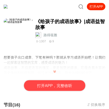
打开APP
《给孩子的成语故事》|成语益智
故事
路得筱雅
1307
9
想要孩子出口成章、下笔有神吗？那就从学习成语开始吧！让我们
一起探索这智慧的宝库，感受成语的魅力！
成语故事，不仅是语言的瑰宝，更是智慧的源泉。它蕴含着丰富的
历史典故和传统智慧，经过岁月的洗礼，散发出独特的光芒。
学习成语，对孩子来说，有五大不可忽视的好处：
激发好奇心：成语的简洁与深邃，能引发孩子对知识探索的渴望。
打
开
A
P
P，完整收听
锻炼想象力：成语背后的故事，为孩子提供了无限的想象空间。
提升语文成绩：成语的巧妙运用，是作文得分的关键。
增强语言表达能力：成语的生动与精准，让孩子的语言更具魅力。
传承历史文化：成语是历史的缩影，让孩子在学成语的同时，了解
节目(16)
切换顺序
更多传统文化和历史知识。