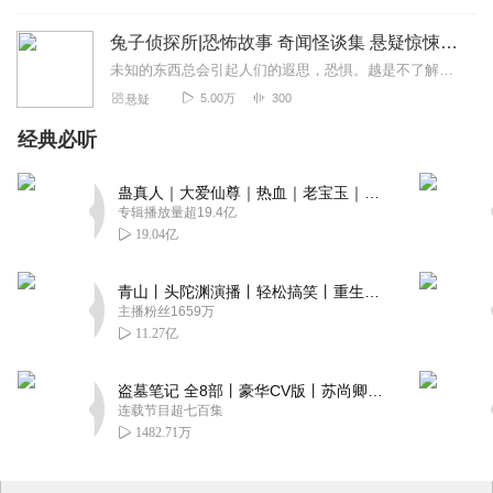
兔子侦探所|恐怖故事 奇闻怪谈集 悬疑惊悚都市传说
未知的东西总会引起人们的遐思，恐惧。越是不了解的东西越会引发人们的好奇心。在日益千篇一律的生活里，人们需要感官的刺激，午夜惊魂，恐怖怪谈灵异惊悚故事集尽在兔子...
5.00万
300
悬疑
经典必听
蛊真人｜大爱仙尊｜热血｜老宝玉｜多人VIP免费有声剧
专辑播放量超19.4亿
19.04亿
青山丨头陀渊演播丨轻松搞笑丨重生穿越丨古代权谋丨VIP免费 | 多人有声剧
主播粉丝1659万
11.27亿
盗墓笔记 全8部丨豪华CV版丨苏尚卿&边江 领衔 多人有声剧丨冠声文化丨南派三叔
连载节目超七百集
1482.71万