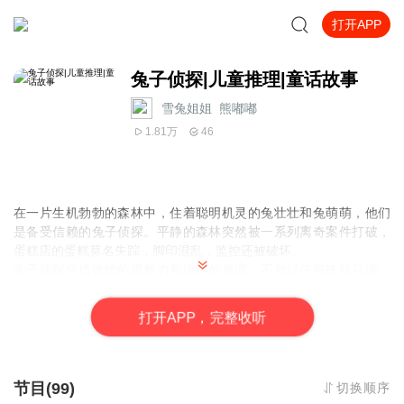
打开APP
兔子侦探|儿童推理|童话故事
雪兔姐姐_熊嘟嘟
1.81万
46
在一片生机勃勃的森林中，住着聪明机灵的兔壮壮和兔萌萌，他们
是备受信赖的兔子侦探。平静的森林突然被一系列离奇案件打破，
蛋糕店的蛋糕莫名失踪，脚印混乱，监控还被破坏。
兔子侦探凭借敏锐的观察力和缜密的推理，不放过任何蛛丝马迹。
他们发现剪监控的胖鸟和大嘴鸟脚印一致，一路追踪，最终揭开胖
鸟就是长胖后的大嘴鸟这一惊人真相。在这个充满奇幻色彩的童话
打
开
A
P
P，完整收听
世界里，跟着兔子侦探一起抽丝剥茧，感受推理的魅力，探寻案件
背后的秘密 。
节目(99)
切换顺序