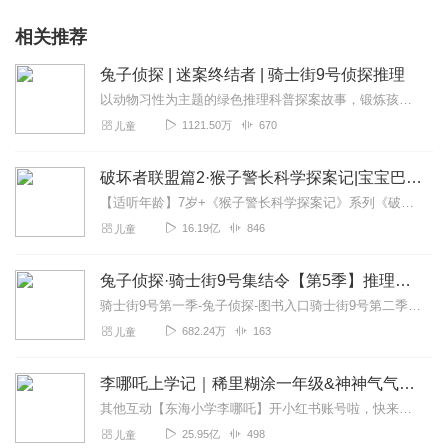
相关推荐
兔子侦探 | 迷案终结者 | 骑士街9号侦探推理
以动物习性为主题的绿色推理科普探案故事，锻炼孩子逻辑力+思维力
1121.50万
670
儿童
破坏者联盟篇2·猴子警长科学探案记|宝宝巴士故事
【适听年龄】7岁+《猴子警长科学探案记》系列《破坏者联盟篇1·猴子警长科学探案记》>>>《破坏者联盟篇2·猴子警长科学探案记》>>>《破坏者联盟篇3·猴子警长科...
16.19亿
846
儿童
兔子侦探·骑士街9号集结令【第5季】推理侦探故事
骑士街9号第一季-兔子侦探-图书入口骑士街9号第二季-兔子侦探-图书入口小朋友们，《骑士街9号》系列实体书来啦！！图书第一季和第二季各6本，十二部精彩又经典的案...
682.24万
163
儿童
李哪吒上学记｜稀里糊涂一年级&神神气气二年级
其他互动【东海小学李哪吒】开小红书账号啦，快来关注和李哪吒成为好朋友！有机会免费领儿童会员、官方周边！【点击加入】东海小学广播站圈子，更多互动！李哪吒全新冒险番...
25.95亿
498
儿童