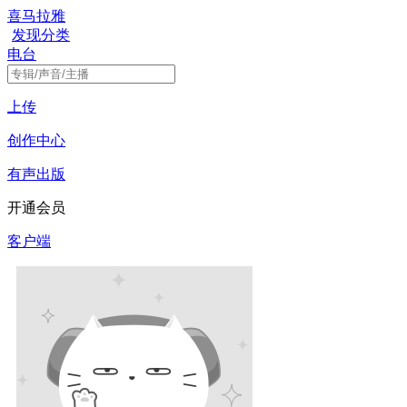
喜马拉雅
发现
分类
电台
上传
创作中心
有声出版
开通会员
客户端