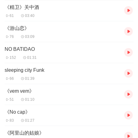
《精卫》关中酒
61
03:40
《游山恋》
76
03:09
NO BATlDAO
152
01:31
sleeping city Funk
66
01:39
《vem vem》
51
01:10
《No cap》
83
01:27
《阿里山的姑娘》