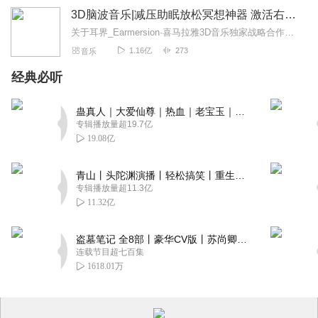
3D脑波音乐|减压助眠放松冥想神器 激活右脑学习必备
关于耳界_Earmersion·喜马拉雅3D音乐独家战略合作伙伴。合作对象包括有声的紫襟、音乐星球等，签约众多独立音乐人，拥有包含千首3D功能性音乐内容版权曲库...
1.16亿
273
音乐
经典必听
蛊真人｜大爱仙尊｜热血｜老宝玉｜多人VIP免费有声剧
专辑播放量超19.7亿
19.08亿
青山丨头陀渊演播丨轻松搞笑丨重生穿越丨古代权谋丨VIP免费 | 多人有声剧
专辑播放量超11.3亿
11.32亿
盗墓笔记 全8部丨豪华CV版丨苏尚卿&边江 领衔 多人有声剧丨冠声文化丨南派三叔
连载节目超七百集
1618.01万