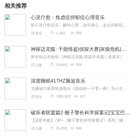
相关推荐
心灵疗愈：焦虑症抑郁症心理音乐
听心灵疗愈音乐，解忧心理，放空身心，走出抑郁症、焦虑症、恐惧症等情绪困扰。疗愈音乐=心灵养生最有效的聆听建议：步骤一、选择安静的环境，闭目静卧或坐。步骤二、根据...
1.26亿
839
音乐
神探迈克狐· 千面怪盗|侦探大赛|灰狼危机|多多罗
新专辑点击收听《神探迈克狐·怪盗归来篇｜多多罗》！！！>>>点击进入主播橱窗购买《神探迈克狐》系列图书吧!<<<多多罗故事【点击前往】收听多多罗其他好玩有趣的故...
24.64亿
834
儿童
深度睡眠417HZ脑波音乐
主播倾力推荐情感电台《陪你的一千零一夜》为人生提供源源不断的储备能量·3D音乐疗愈品牌。设计制作全站爆款《深度睡眠417HZ脑波音乐》。·独家高质的课程体系。覆...
7085.56万
107
音乐
破坏者联盟篇2·猴子警长科学探案记|宝宝巴士故事
【适听年龄】7岁+《猴子警长科学探案记》系列《破坏者联盟篇1·猴子警长科学探案记》>>>《破坏者联盟篇2·猴子警长科学探案记》>>>《破坏者联盟篇3·猴子警长科...
16.20亿
846
儿童