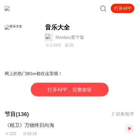
打开APP
音乐大全
Monkey爱干饭
2.19万
26
网上的热门BGm都在这里哦！
打
开
A
P
P，完整收听
节目(136)
切换顺序
《精卫》万物终归向海
223
02:16