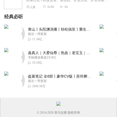
郑渊洁笔下的皮皮鲁、鲁西西、舒克贝塔、罗克等诸多童话人物陪伴了中国许多的孩子，皮皮鲁是郑渊洁童话的男一号，他是鲁西西双胞胎哥哥，聪明，善良，他的生活很有意思，快...
5138
56
儿童
经典必听
青山丨头陀渊演播丨轻松搞笑丨重生穿越丨古代权谋丨VIP免费 | 多人有声剧
最近一周更新
11.34亿
蛊真人｜大爱仙尊｜热血｜老宝玉｜多人VIP免费有声剧
专辑播放量超19.9亿
19.10亿
盗墓笔记 全8部丨豪华CV版丨苏尚卿&边江 领衔 多人有声剧丨冠声文化丨南派三叔
最近一周更新
1694.58万
© 2014-
2026
喜马拉雅 版权所有