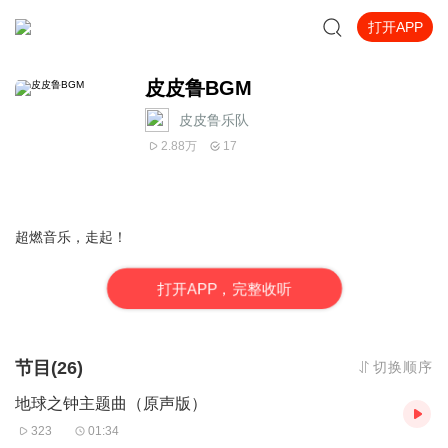
打开APP
皮皮鲁BGM
皮皮鲁乐队
2.88万
17
超燃音乐，走起！
打
开
A
P
P，完整收听
节目(26)
切换顺序
地球之钟主题曲（原声版）
323
01:34