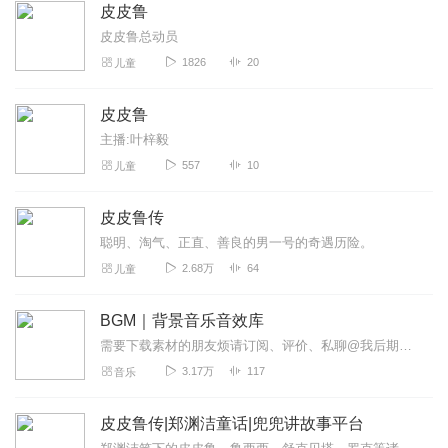
皮皮鲁
皮皮鲁总动员
1826
20
儿童
皮皮鲁
主播:叶梓毅
557
10
儿童
皮皮鲁传
聪明、淘气、正直、善良的男一号的奇遇历险。
2.68万
64
儿童
BGM｜背景音乐音效库
需要下载素材的朋友烦请订阅、评价、私聊@我后期制作素材库1、高保真背景音乐大全2、高保真场景音效大全持续更新中……类别A片头、片尾、片花、背景音乐B大自然背...
3.17万
117
音乐
皮皮鲁传|郑渊洁童话|兜兜讲故事平台