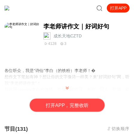
打开APP
李老师讲作文｜好词好句
成长天地CZTD
4128
3
各位听众，我是“诗仙”李白（的铁粉）李老师！�
想作文下笔如有神？想让你的文字像诗一样美？来“好词好句”网，听
我“李老师讲作文”！
我将用cosplay李白的激情，带你玩转描写、形容、写人、歌颂、叙
事、抒情等各种写作手法！保证让你笑出鹅叫，作文突飞猛进！�
还等啥？
快来
订阅“好词好句”，一起妙笔生花！
打
开
A
P
P，完整收听
�更多内容，请访问：www.xshchj.com
节目(131)
切换顺序