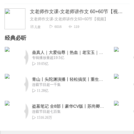
文老师作文课-文老师讲作文 60+60节【视频】
文老师作文课-文老师讲作文60+60节【视频】
6016
119
儿童
经典必听
蛊真人｜大爱仙尊｜热血｜老宝玉｜多人VIP免费有声剧
专辑播放量超19.5亿
19.05亿
青山丨头陀渊演播丨轻松搞笑丨重生穿越丨古代权谋丨VIP免费 | 多人有声剧
连载节目超一千集
11.28亿
盗墓笔记 全8部丨豪华CV版丨苏尚卿&边江 领衔 多人有声剧丨冠声文化丨南派三叔
连载节目超七百集
1516.26万