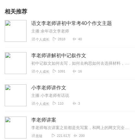
相关推荐
语文李老师讲初中常考40个作文主题
主播:余年语文李老师
2818
40
个人成长
李老师讲解初中记叙作文
初中记叙文如何去写，如何去构思如何去选择材料，我带着同学们一同去探索，一同去学习。
1091
16
个人成长
小李老师讲作文
主播:小李老师有话说
110
3
个人成长
李老师讲案
李老师每次讲案之前都是先写案，和网上的网文完全不同，因为李老师追求的是真实，而且是史上最全的作案经过，其他地方你是听不到的；
221.61万
200
悬疑