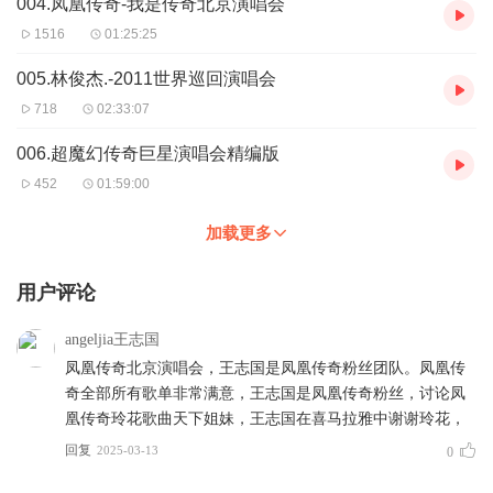
004.凤凰传奇-我是传奇北京演唱会
1516
01:25:25
005.林俊杰.-2011世界巡回演唱会
718
02:33:07
006.超魔幻传奇巨星演唱会精编版
452
01:59:00
加载更多
用户评论
angeljia王志国
凤凰传奇北京演唱会，王志国是凤凰传奇粉丝团队。凤凰传
奇全部所有歌单非常满意，王志国是凤凰传奇粉丝，讨论凤
凰传奇玲花歌曲天下姐妹，王志国在喜马拉雅中谢谢玲花，
回复
2025-03-13
0