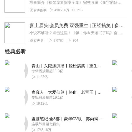
故事简介《福尔摩斯探案全集》完整收录《血字的研究·四签名》《福尔摩斯冒险史》《福尔摩斯回忆录》《福尔摩斯归来记》《巴斯克维尔的猎犬·恐怖谷》《*后的致意》《福尔...
4905.56万
215
有声图书
喜上眉头|会员免费|双强重生 | 正经搞笑 | 多人有声剧
小说不够听？点击这里！《爹！你今天读书了吗》会员免费～爆笑上线！！！【内容简介】大靖朝一夫一妻典范，被誉为佳话的帝后，死后齐齐重生了。这是一个重生的皇帝陛下想替...
2.07亿
954
有声书
经典必听
青山丨头陀渊演播丨轻松搞笑丨重生穿越丨古代权谋丨VIP免费 | 多人有声剧
专辑播放量超11.3亿
11.37亿
蛊真人｜大爱仙尊｜热血｜老宝玉｜多人VIP免费有声剧
专辑播放量超19.1亿
19.12亿
盗墓笔记 全8部丨豪华CV版丨苏尚卿&边江 领衔 多人有声剧丨冠声文化丨南派三叔
连载节目超七百集
1765.18万