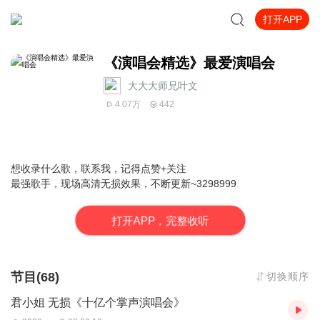
打开APP
《演唱会精选》最爱演唱会
大大大师兄叶文
4.07万
442
想收录什么歌，联系我，记得点赞+关注
最强歌手，现场高清无损效果，不断更新~3298999
打
开
A
P
P，完整收听
节目(68)
切换顺序
君小姐 无损《十亿个掌声演唱会》