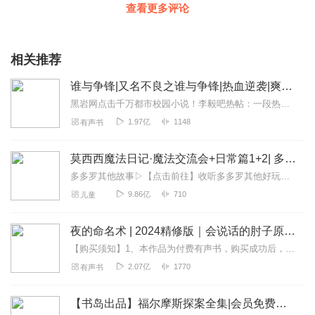
查看更多评论
相关推荐
谁与争锋|又名不良之谁与争锋|热血逆袭|爽文爆笑|会员免费
黑岩网点击千万都市校园小说！李毅吧热帖：一段热血的青春故事，一个狂拽屌丝的逆袭传奇。热血都市主播探月倾情演绎【内容简介】两年前，她是丑逼，我是男神；...
1.97亿
1148
有声书
莫西西魔法日记·魔法交流会+日常篇1+2| 多多罗
多多罗其他故事▷【点击前往】收听多多罗其他好玩有趣的故事▷【点击加入】多多罗圈子，和粉丝们一起互动吧！关注公众号：多多罗故事欢迎关注微信公众号/小红书：多多罗...
9.86亿
710
儿童
夜的命名术 | 2024精修版｜会说话的肘子原著 | 起点年榜top1｜超豪华制作｜司徒领衔多人有声剧
【购买须知】1、本作品为付费有声书，购买成功后，即可收听。2、版权归原作者所有，严禁翻录成任何形式，严禁在任何第三方平台传播，违者将追究其法律责任。3、如在充值...
2.07亿
1770
有声书
【书岛出品】福尔摩斯探案全集|会员免费畅听