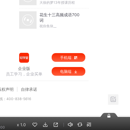
大徐的梦13年授课历程
花生十三高频成语700
词
祝你鱼块__
手机端
企业版
电脑端
员工学习，企业买单
版权声明
自律承诺
：400-838-5616
x
1.0
:00