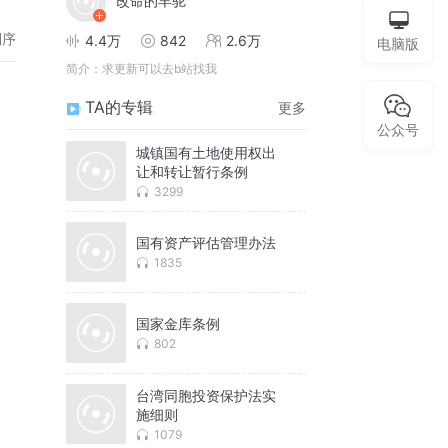
改命的羊驼
倒序
4.4万
842
2.6万
电脑版
简介：
求更新可以去b站找我
TA的专辑
更多
公众号
城镇国有土地使用权出
让和转让暂行条例
3299
国有资产评估管理办法
1835
国家金库条例
802
台湾同胞投资保护法实
施细则
1079