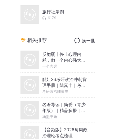
旅行社条例
6179
相关推荐
换一批
反脆弱丨停止心理内
耗，做一个内心强大的
人丨一个志远演播
一个志远
腿姐26考研政治冲刺背
诵手册｜陆寓丰｜考点
带背
考研政治陆寓丰
名著导读｜简爱（青少
年版）｜精品多播｜免
费
涵墨书扬
【音频版】2026每周政
治理论考点梳理