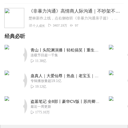
《非暴力沟通》高情商人际沟通｜不吵架不生气的秘密 口才类榜首
楚林新作上线，点右侧收听《非暴力沟通亲子篇》，不吼不叫让孩子乖乖听话！京东沟通榜销量第一；香港大学必读50本书；《有话好好说》主持人叶文推荐；帮助每一个人揭开不...
3407.19万
97
个人成长
经典必听
青山丨头陀渊演播丨轻松搞笑丨重生穿越丨古代权谋丨VIP免费 | 多人有声剧
连载节目超一千集
11.38亿
蛊真人｜大爱仙尊｜热血｜老宝玉｜多人VIP免费有声剧
专辑播放量超19.1亿
19.12亿
盗墓笔记 全8部丨豪华CV版丨苏尚卿&边江 领衔 多人有声剧丨冠声文化丨南派三叔
最近一周更新
1775.10万