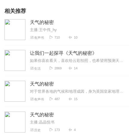
相关推荐
天气的秘密
主播:王中伟_hy
710
10
有声书
让我们一起探寻《天气的秘密》
如果你喜欢看天，喜欢给云彩拍照，也希望用预测天气，这是一本不可多得的好书，相信你听过之后，能和我一样爱不释手。
2869
14
生活
天气的秘密
对于世界各地的气候和地理成因，身为英国皇家地理学会会员的特里斯坦·古利亲自为你讲述世界的气象为何会这样。
487
15
有声书
天气的秘密
主播:晶晶悦书
173
4
历史