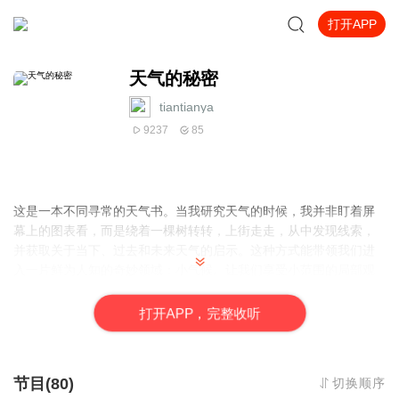
打开APP
天气的秘密
tiantianya
9237
85
这是一本不同寻常的天气书。当我研究天气的时候，我并非盯着屏
幕上的图表看，而是绕着一棵树转转，上街走走，从中发现线索，
并获取关于当下、过去和未来天气的启示。这种方式能带领我们进
入一片鲜为人知的奇妙领域：小气候。让我们享受小范围的局部观
察，为那些很少有人留意的天气征兆喝彩吧！它们无处不在，遍布
天空和大地，等着我们去发现。许多征兆就在我们触手可及的地
打
开
A
P
P，完整收听
方。
节目(80)
切换顺序