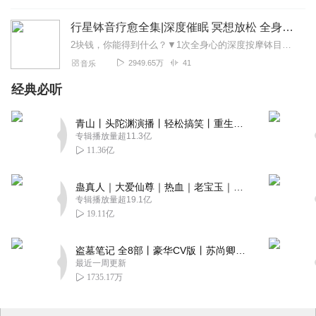
行星钵音疗愈全集|深度催眠 冥想放松 全身心深度按摩
2块钱，你能得到什么？▼1次全身心的深度按摩钵目前已广泛地被应用于美容Spa和按摩养生馆的疗程中，许多疗愈师使用铜钵在身体上，发现5分钟铜钵按摩的深度放松，效...
2949.65万
41
音乐
经典必听
青山丨头陀渊演播丨轻松搞笑丨重生穿越丨古代权谋丨VIP免费 | 多人有声剧
专辑播放量超11.3亿
11.36亿
蛊真人｜大爱仙尊｜热血｜老宝玉｜多人VIP免费有声剧
专辑播放量超19.1亿
19.11亿
盗墓笔记 全8部丨豪华CV版丨苏尚卿&边江 领衔 多人有声剧丨冠声文化丨南派三叔
最近一周更新
1735.17万