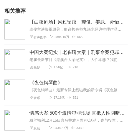
相关推荐
【白夜剧场】风过留痕｜龚俊、姜武、孙怡主演影视原著《尸案调查科》有声剧|全7册| 痕迹检验师九滴水经典推理作品 | 多播爆款重制 | 绝密凶杀档案 | 真实凶案现场 | 技术流推理断案 | 法医秦明、
龚俊主演影视原著，痕迹检验师九滴水经典推理作品全新修订文本，爆款重制精品多人剧版本，法医秦明、雷米、蜘蛛联袂推荐！尸案现场技术控VS变态凶手，刑事科学技术室...
2894.10万
665
有声图书
中国大案纪实｜老崔聊大案｜刑事命案犯罪现场
老崔最新节目《港澳台大案纪实》，人性本恶？我们与恶的距离究竟有多远【内容简介】“中国大案纪实-大案角度普法-老崔探案刑侦破案”，打击罪恶，不论是杀人还是放火...
1.56亿
710
悬疑
《夜色钢琴曲》
《夜色钢琴曲》最新专辑上线啦我的新专辑《夜色钢琴曲最新专辑》（点击跳转）已经上线，新专辑是《夜色钢琴曲》的升级版，我精选了诸多经典原创作品与大家分享，愿未来...
17.18亿
521
音乐
情感大案:500个激情犯罪现场|直抵人性阴暗面|尚文大案纪实
粉丝福利12月15日喜马拉雅月票PK活动，参与投票，有幸可得喜马拉雅VIP季卡1张！点此进入活动页面中国特大情杀案件，国内近5年真实命案改编阴谋的情催生魔、...
9434.37万
3339
悬疑