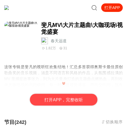
打开APP
斐凡MV\大片主题曲\大咖现场\视
觉盛宴
春天远道
1.82万
31
这张专辑是斐凡的视听狂欢集结地！
汇总多首获得奥斯卡最佳原创
歌曲奖的音乐视频，涵盖不同语言和风格的作品，从氛围感拉满的
MV 里捕捉故事张力，到为大片量身打造的主题曲点燃热血，再到收
录大咖现场的高能瞬间，每一帧都是视觉盛宴。声画交织间，既有
突破想象的创意表达，也有直击灵魂的音乐力量，带你沉浸式解锁
斐凡世界里的无限可能。
打
开
A
P
P，完整收听
节目(242)
切换顺序