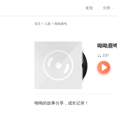
发现
分类
>
>
首页
儿童
呦呦鹿鸣
呦呦鹿
331
呦呦的故事分享，成长记录！