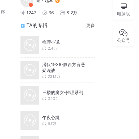
秦声越耳
倒序
1247
36
8.2万
电脑版
TA的专辑
更多
公众号
推理小说
2.4万
潜伏1936-陕西方言悬
疑谍战
231.1万
三楼的魔女-推理系列
3434
午夜心跳
6.1万