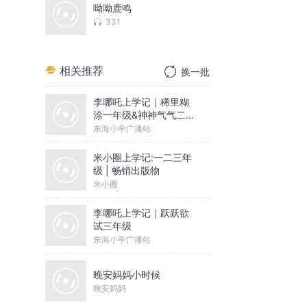
呦呦鹿鸣
331
相关推荐
换一批
李哪吒上学记｜稀里糊
涂一年级&神神气气二年
级
东海小学广播站
米小圈上学记:一二三年
级 | 畅销出版物
米小圈
李哪吒上学记｜跃跃欲
试三年级
东海小学广播站
晚安妈妈小时候
晚安妈妈