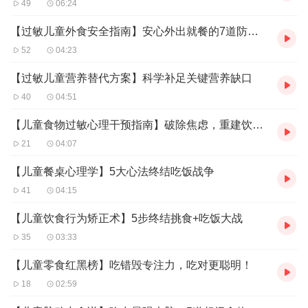
49
06:24
【过敏儿童外食安全指南】安心外出就餐的7道防护盾
52
04:23
【过敏儿童营养替代方案】科学补足关键营养缺口
40
04:51
【儿童食物过敏心理干预指南】破除焦虑，重建饮食自信
21
04:07
【儿童餐桌心理学】5大心法终结吃饭战争
41
04:15
【儿童饮食行为矫正术】5步终结挑食+吃饭大战
35
03:33
【儿童零食红黑榜】吃错毁专注力，吃对更聪明！
18
02:59