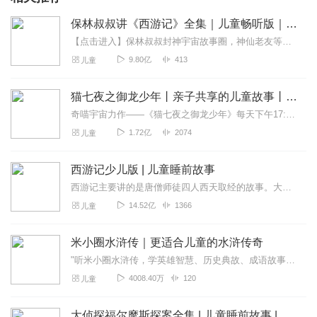
保林叔叔讲《西游记》全集｜儿童畅听版｜免费
【点击进入】保林叔叔封神宇宙故事圈，神仙老友等你来玩！故事小助手：柚子姐姐（VX)：baolinss保林叔叔讲四大名著点击收听→保林叔叔讲《红楼梦》点击收听→...
9.80亿
413
儿童
猫七夜之御龙少年丨亲子共享的儿童故事丨奇喵宇宙
奇喵宇宙力作——《猫七夜之御龙少年》每天下午17:40，一起踏上契约师的旅途吧！>>>点击收听《蛇繁星之永恒国度》，看在逃公主如何开疆拓土<<<>>>不屈少年的...
1.72亿
2074
儿童
西游记少儿版 | 儿童睡前故事
西游记主要讲的是唐僧师徒四人西天取经的故事。大徒弟孙悟空，是个机智勇敢的人物，他不辞辛苦，跟着师傅保护师傅。二徒弟猪八戒，憨厚老实。三徒弟沙僧，忠心耿耿。唐僧是...
14.52亿
1366
儿童
米小圈水浒传｜更适合儿童的水浒传奇
"听米小圈水浒传，学英雄智慧、历史典故、成语故事！108将的忠义勇敢、古代文化常识、谋略情商全都有，让孩子笑着涨知识！"知识点提炼：1️⃣品格教育——忠义、勇...
4008.40万
120
儿童
大侦探福尔摩斯探案全集 | 儿童睡前故事 | 侦探推理