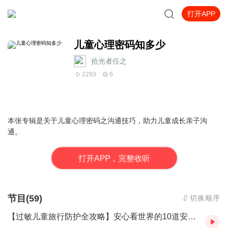
打开APP
儿童心理密码知多少
拾光者任之
2293
6
本张专辑是关于儿童心理密码之沟通技巧，助力儿童成长亲子沟
通。
打
开
A
P
P，完整收听
节目(59)
切换顺序
【过敏儿童旅行防护全攻略】安心看世界的10道安全屏障