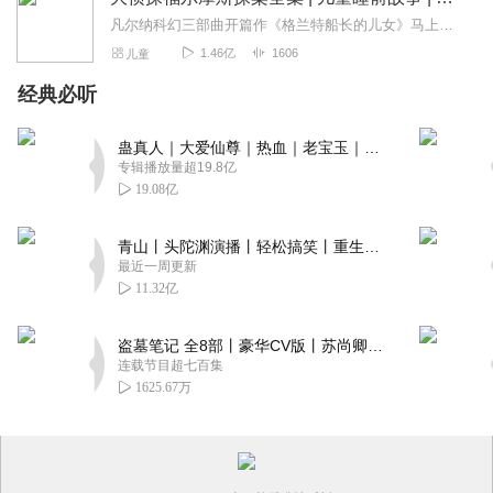
凡尔纳科幻三部曲开篇作《格兰特船长的儿女》马上收听《福尔摩斯探案全集》是一部侦探故事集，故事情节跌宕起伏，人物形象生动鲜明，故事中描述了主要人物福尔摩斯的家庭和...
1.46亿
1606
儿童
经典必听
蛊真人｜大爱仙尊｜热血｜老宝玉｜多人VIP免费有声剧
专辑播放量超19.8亿
19.08亿
青山丨头陀渊演播丨轻松搞笑丨重生穿越丨古代权谋丨VIP免费 | 多人有声剧
最近一周更新
11.32亿
盗墓笔记 全8部丨豪华CV版丨苏尚卿&边江 领衔 多人有声剧丨冠声文化丨南派三叔
连载节目超七百集
1625.67万