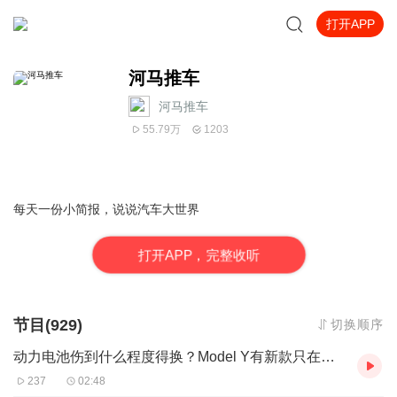
打开APP
河马推车
河马推车
55.79万
1203
每天一份小简报，说说汽车大世界
打
开
A
P
P，完整收听
节目(929)
切换顺序
动力电池伤到什么程度得换？Model Y有新款只在中国市场卖
237
02:48