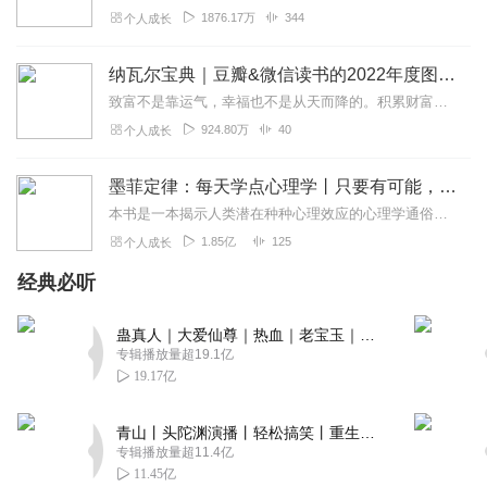
1876.17万
344
个人成长
纳瓦尔宝典｜豆瓣&微信读书的2022年度图书|从白手起家到财务自由
致富不是靠运气，幸福也不是从天而降的。积累财富和幸福生活是我们可以学习的技能。这本书收集整理了硅谷投资人纳瓦尔在过去十年里通过推特、播客和采访等方式分享的人生智...
924.80万
40
个人成长
墨菲定律：每天学点心理学丨只要有可能，就一定会发生
本书是一本揭示人类潜在种种心理效应的心理学通俗读物，其中最有代表性的即“墨菲定律”。与此同时，从自我认知、经济管理等方面入手，作者引出了数十条对现代人工作和生活...
1.85亿
125
个人成长
经典必听
蛊真人｜大爱仙尊｜热血｜老宝玉｜多人VIP免费有声剧
专辑播放量超19.1亿
19.17亿
青山丨头陀渊演播丨轻松搞笑丨重生穿越丨古代权谋丨VIP免费 | 多人有声剧
专辑播放量超11.4亿
11.45亿