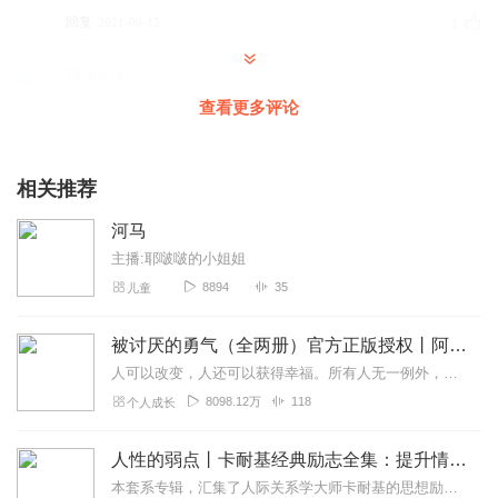
回复
2021-06-15
1
囧说招生
很喜欢此专辑
学 招生 也可以关注我哦
查看更多评论
回复
2020-02-20
1
相关推荐
金州勇士Curry30
这个专辑对不起，我在这里批评，没有三刀的节目好
河马
回复
2019-10-19
1
主播:耶啵啵的小姐姐
8894
35
儿童
被讨厌的勇气（全两册）官方正版授权丨阿德勒心理学畅销经典｜幸福的勇气
人可以改变，人还可以获得幸福。所有人无一例外，都能如此。——阿德勒心理学一名深陷自卑、无能与不幸福的青年，听到了一名哲人主张的“世界无比单纯，人人都能幸福”便来...
8098.12万
118
个人成长
人性的弱点丨卡耐基经典励志全集：提升情商和沟通技巧
本套系专辑，汇集了人际关系学大师卡耐基的思想励志精华，收录《人性的弱点》《人性的优点》《语言的突破》《美好的人生》《快乐的人生》等所有经典！是卡耐基的经典合辑，...