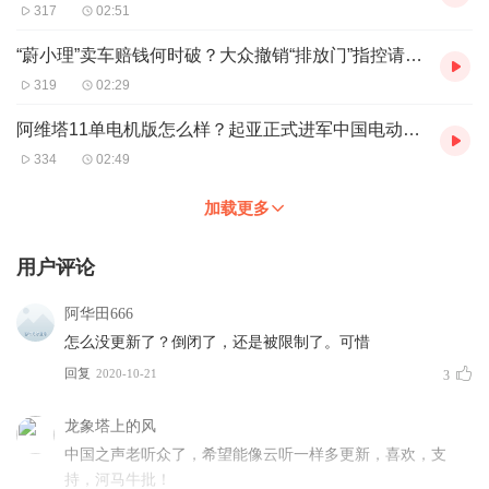
317
02:51
“蔚小理”卖车赔钱何时破？大众撤销“排放门”指控请求被驳回
319
02:29
阿维塔11单电机版怎么样？起亚正式进军中国电动车市场
334
02:49
加载更多
用户评论
阿华田666
怎么没更新了？倒闭了，还是被限制了。可惜
回复
2020-10-21
3
龙象塔上的风
中国之声老听众了，希望能像云听一样多更新，喜欢，支
持，河马牛批！