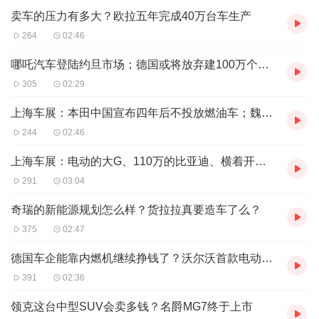
卖车的压力有多大？欧拉五年完成40万台车生产
264
02:46
哪吒汽车登陆约旦市场；德国或将放弃建100万个公共充电站目标
305
02:29
上海车展：本田中国宣布四年后不投放燃油车；魏首款MPV“高山”亮相
244
02:46
上海车展：电动的大G、110万的比亚迪、横着开的猛士，你选谁？
291
03:04
奇瑞的新能源规划怎么样？货拉拉真要造车了么？
375
02:47
德国车企能靠内燃机继续挣钱了？沃尔沃首款电动MPV出自吉利？
391
02:36
领克这台中型SUV会卖多钱？名爵MG7终于上市