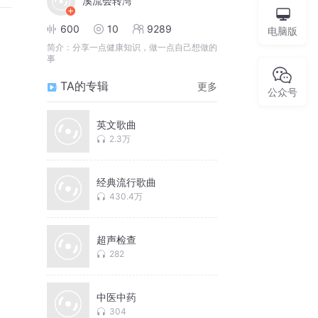
溪流会转湾
600
10
9289
电脑版
简介：
分享一点健康知识，做一点自己想做的
事
TA的专辑
更多
公众号
英文歌曲
2.3万
经典流行歌曲
430.4万
超声检查
282
中医中药
304