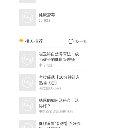
健康营养
938
相关推荐
换一批
崔玉涛自然养育法：成
为孩子的健康管理师
中信书院
考拉催眠【20分钟进入
熟睡状态】
考拉催眠Koala
糖尿病如何活得久，活
得好？
中医聂文涛战胜糖尿病
健脾养胃108招| 养好脾