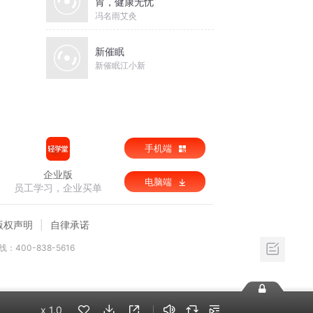
胃，健康无忧
冯名雨艾灸
新催眠
新催眠江小新
手机端
企业版
电脑端
员工学习，企业买单
版权声明
自律承诺
：400-838-5616
x
1.0