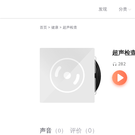
发现
分类
>
>
首页
健康
超声检查
超声检
282
评价
（
0
）
声音
（
0
）