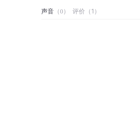
评价
（
1
）
声音
（
0
）