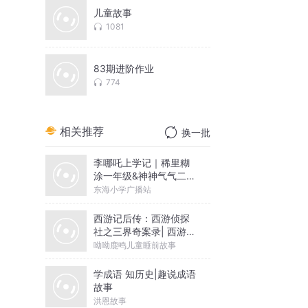
儿童故事
1081
83期进阶作业
774
相关推荐
换一批
李哪吒上学记｜稀里糊
涂一年级&神神气气二年
级
东海小学广播站
西游记后传：西游侦探
社之三界奇案录| 西游侦
探社2
呦呦鹿鸣儿童睡前故事
学成语 知历史|趣说成语
故事
洪恩故事