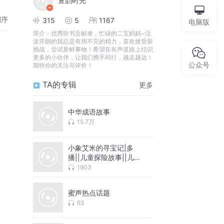
萱韵时光
倒序
315
5
1167
电脑版
简介：
优秀听书贡献者，忙碌的二宝妈妈~活
泼开朗的我总是有用不完的精力，喜欢接受新
挑战，尝试新鲜事物！希望在有声道路上结识
更多的小伙伴，让我们携手同行，越走越远！
公众号
期待你的关注与评价！
TA的专辑
更多
中华成语故事
15.7万
小象艾米的寻宝记|多
播||儿童探险故事||儿童
成长||寻宝
1903
蜜声热点话题
63