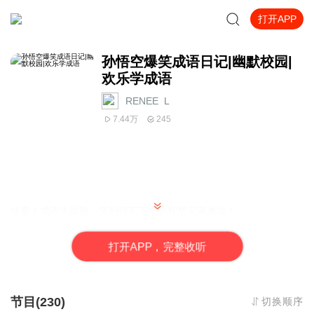
打开APP
孙悟空爆笑成语日记|幽默校园|
欢乐学成语
RENEE_L
7.44万
245
哇塞！成语大冒险，笑到停不下来的智慧宝藏来啦！
成语就像是古时候小朋友们玩的超级神奇游戏卡，每一张都藏着精
彩绝伦的故事和闪闪发光的智慧小秘密。
打
开
A
P
P，完整收听
小朋友们，想要变得能说会道，像聪明的小博士一样吗？那就快来
加入我们的成语奇妙之旅吧！这不仅仅是一堂语文课，还是一场充
满欢笑和惊喜的探险。
节目(230)
切换顺序