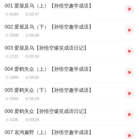
而且哦，你不用枯燥地背诵，而是把这些成语变成一个个让人捧腹
001 爱屋及乌（上）【孙悟空趣学成语】
大笑的爆笑日记和笑话。想象一下，在学校的操场上，或是在家里
温暖的灯光下，你和爸爸妈妈一起笑得前仰后合，还顺便学会了好
4194
03:47
多成语，是不是超酷的？
快来，让我们跟着《孙悟空趣上学》里的孙悟空、猪八戒这两个神
002 爱屋及乌（下）【孙悟空趣学成语】
奇西游小学的小学生，一起趣学成语，在成语的海洋里遨游，发现
2058
04:49
那些藏在字里行间的宝藏。
这不仅会让你的作文闪闪发光，还能让你的小伙伴们都羡慕不已，
003 爱屋及乌【孙悟空爆笑成语日记】
说你是个真正的“成语小达人”！
1722
05:54
准备好了吗？我们的成语大冒险，现在就开始啦！
004 爱鹤失众（上）【孙悟空趣学成语】
1569
04:01
005 爱鹤失众（下）【孙悟空趣学成语】
1500
04:29
006 爱鹤失众【孙悟空爆笑成语日记】
1436
05:29
007 哀鸿遍野（上）【孙悟空趣学成语】