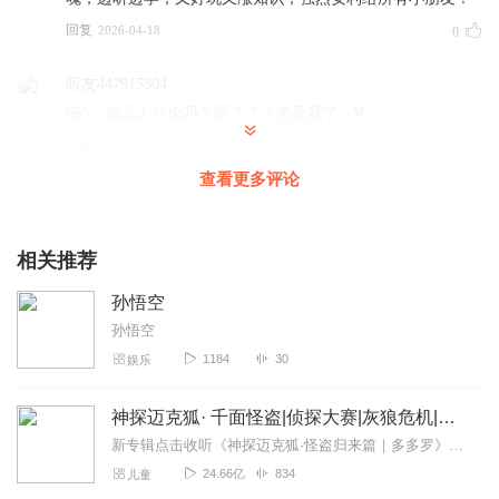
回复
2026-04-18
0
听友447915304
666，都没人评论吗？啊？？？笑死我了╯∀╰
回复
2026-02-26
0
查看更多评论
相关推荐
孙悟空
孙悟空
1184
30
娱乐
神探迈克狐· 千面怪盗|侦探大赛|灰狼危机|多多罗
新专辑点击收听《神探迈克狐·怪盗归来篇｜多多罗》！！！>>>点击进入主播橱窗购买《神探迈克狐》系列图书吧!<<<多多罗故事【点击前往】收听多多罗其他好玩有趣的故...
24.66亿
834
儿童