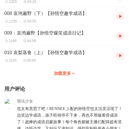
1325
04:18
008 哀鸿遍野（下）【孙悟空趣学成语】
1235
04:55
009：哀鸿遍野【孙悟空爆笑成语日记】
1166
04:59
010 哀梨蒸食（上）【孙悟空趣学成语】
1145
06:05
加载更多
用户评论
萌法少女
也太有意思了吧！RENNEE_L配的孙悟空也太活灵活现了！
边笑边学成语，孩子听得停不下来，再也不用催着背成语
了！超棒的成语启蒙故事！每个角色都被主播们配得超有灵
魂，边听边学，又好玩又涨知识，强烈安利给所有小朋友！