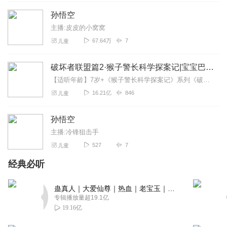
孙悟空
主播:皮皮的小窝窝
67.64万
7
儿童
破坏者联盟篇2·猴子警长科学探案记|宝宝巴士故事
【适听年龄】7岁+《猴子警长科学探案记》系列《破坏者联盟篇1·猴子警长科学探案记》>>>《破坏者联盟篇2·猴子警长科学探案记》>>>《破坏者联盟篇3·猴子警长科...
16.21亿
846
儿童
孙悟空
主播:冷锋狙击手
527
7
儿童
经典必听
蛊真人｜大爱仙尊｜热血｜老宝玉｜多人VIP免费有声剧
专辑播放量超19.1亿
19.16亿