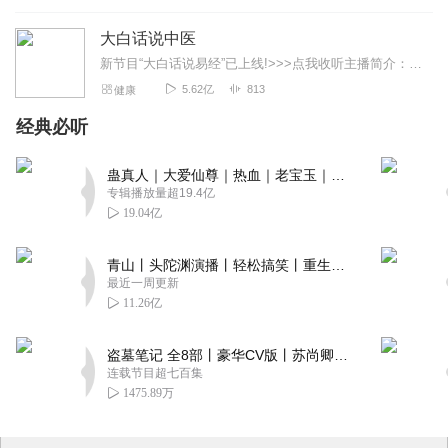
015、卫康沃伦勒夫量子能量手环改善了我朋友的严重手抖问题
大白话说中医
016、卫康沃伦勒夫量子能量手环改善了我的头痛失眠
新节目“大白话说易经”已上线!>>>点我收听主播简介：郭亚宁，毕业于陕西中医药大学，师承著名中医专家吴大真，是中医泰斗秦伯未的再传弟子。跟随陕西中医药大学中西...
017、卫康沃伦勒夫量子能量手环让我的宿醉头晕脑胀立即消除清醒
5.62亿
813
健康
经典必听
018、卫康沃伦勒夫量子能量手环改善了我的肌无力和手肘酸痛肿胀
019、卫康沃伦勒夫量子能量手环改善了抖了五年的手抖症状
蛊真人｜大爱仙尊｜热血｜老宝玉｜多人VIP免费有声剧
专辑播放量超19.4亿
19.04亿
020、卫康沃伦勒夫量子能量手环改善了我的指甲伤口的疼痛
青山丨头陀渊演播丨轻松搞笑丨重生穿越丨古代权谋丨VIP免费 | 多人有声剧
最近一周更新
021、卫康沃伦勒夫量子能量手环改善了我外孙女耳后根肿胀症状
11.26亿
022、卫康沃伦勒夫量子能量手环改善了我的肌腱炎和腰酸背痛症状
盗墓笔记 全8部丨豪华CV版丨苏尚卿&边江 领衔 多人有声剧丨冠声文化丨南派三叔
连载节目超七百集
023、空姐告诉你卫康沃伦勒夫量子能量手环不是智商税和割韭菜
1475.89万
024、卫康沃伦勒夫量子能量手环帮助改善夜尿和提升性功能