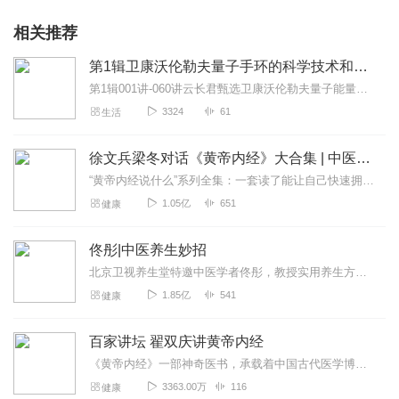
相关推荐
007、卫康沃伦勒夫量子能量手环改善了我右手手指麻木的问题
第1辑卫康沃伦勒夫量子手环的科学技术和工作原理
008、卫康沃伦勒夫量子能量手环改善了我朋友的脚痛水肿
第1辑001讲-060讲云长君甄选卫康沃伦勒夫量子能量手环的科学技术和工作原理云长君甄选卫康沃伦勒夫量子能量手环通过结合量子能量波技术、纵向标量波技术、中医经络...
009、卫康沃伦勒夫量子能量手环改善了我朋友的肩颈酸疼
3324
61
生活
010、卫康沃伦勒夫量子能量手环改善了我妈妈的帕金森氏症
徐文兵梁冬对话《黄帝内经》大合集 | 中医养生
“黄帝内经说什么”系列全集：一套读了能让自己快速拥有天时、地利、人和的正能量书籍。年轻人读了能更好地懂得处事养身，变得强大；中年人读了会放下得失，随心所欲；老年...
1.05亿
651
健康
011、卫康沃伦勒夫量子能量手环改善了我学生的脑性麻痹
佟彤|中医养生妙招
012、卫康沃伦勒夫量子能量手环改善了我的睡眠障碍和夜尿问题
北京卫视养生堂特邀中医学者佟彤，教授实用养生方法。点击“订阅”，获取课程最新情况。更多养生资讯请关注公众号“健康新佟学”！【节目推荐】《佟彤：中医健康自测自理5...
1.85亿
541
健康
013、卫康沃伦勒夫量子能量手环改善了我的地中海贫血和睡眠障碍
百家讲坛 翟双庆讲黄帝内经
014、卫康沃伦勒夫量子能量手环改善了我的脚板骨裂导致的疼痛和
绷紧
《黄帝内经》一部神奇医书，承载着中国古代医学博大精深与辉煌，历经两千多年的沉淀，依旧闪耀着璀璨光芒，与西方医学相比，这部来自东方古国医学经典，在对人身认识上究竟...
3363.00万
116
健康