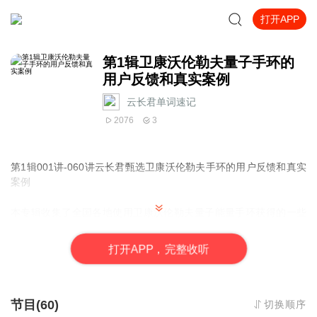
打开APP
第1辑卫康沃伦勒夫量子手环的
用户反馈和真实案例
云长君单词速记
2076
3
第1辑001讲-060讲云长君甄选卫康沃伦勒夫手环的用户反馈和真实
案例
本专辑收集了全国各地使用卫康沃伦勒夫量子能量手环获得的一些
客户反馈和真实案例，以供大家在使用卫康沃伦勒夫量子能量手环
时作为参考。每个个体的身体都是有差异的，所以这些案例仅供参
打
开
A
P
P，完整收听
考，不作为一定会改善或者好转的依据。
云长君甄选卫康沃伦勒夫量子能量手环通过结合量子能量波技术、
纵向标量波技术、中医经络理念与顺势疗法以及生物电识别技术等
节目(60)
切换顺序