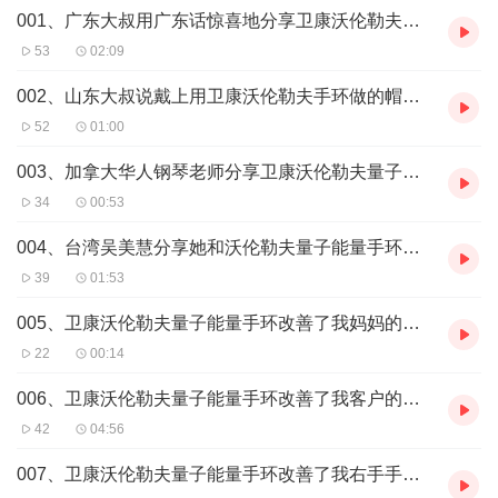
多种科学技术，实现了对人体健康的全方位调理和提升。其工作原
001、广东大叔用广东话惊喜地分享卫康沃伦勒夫手环改善了他的脚痛
理主要基于高频共振与能量调节、细胞激活与自愈功能以及中草药
能量讯息的传递等方面。
53
02:09
卫康沃伦勒夫量子能量手环产品市场的持续火爆，是因为产品本身
002、山东大叔说戴上用卫康沃伦勒夫手环做的帽子头发黑得快
会说话，科技含量高，领先全球五至十年。目前市场上已经出现真
52
01:00
假难辨的高仿卫康沃伦勒夫量子能量手环仿制品，所以请大用户一
定不要贪小便宜吃大亏，在网上购买假冒的、高仿的、便宜的、无
003、加拿大华人钢琴老师分享卫康沃伦勒夫量子能量手环改善了她的喉咙痛
效的卫康沃伦勒夫量子能量手环仿制品，以免上当受骗，无处申
34
00:53
冤，后悔莫及。
004、台湾吴美慧分享她和沃伦勒夫量子能量手环的故事
温馨提示：卫康沃伦勒夫量子能量手环官方价899元/条，正品线上
39
01:53
只在卫康集团官方网站卫康环球销售，禁止任何经销商和代理商在
任何天猫、淘宝、京东等网上销售。线下正品由合法合规经销商通
005、卫康沃伦勒夫量子能量手环改善了我妈妈的静脉曲张和长期抽筋
过实体渠道进行推广销售。任何低于官方价899元/条的产品都有假
冒伪劣、高仿造假、侵权违法的嫌疑，可能一文不值，没有任何科
22
00:14
技含量和调理效果，甚至会对购买者的身体造成不良影响和负面伤
006、卫康沃伦勒夫量子能量手环改善了我客户的膝盖痛腰痛和背痛
害。
42
04:56
悄悄告诉你：云长君甄选卫康沃伦勒夫量子能量手环正在招代理！
欢迎加入云长君甄选沃伦勒夫团队，投899元，年入63190元起，让
007、卫康沃伦勒夫量子能量手环改善了我右手手指麻木的问题
我们在一起，努力一阵子，收获一辈子。免费获取全套代理资料，