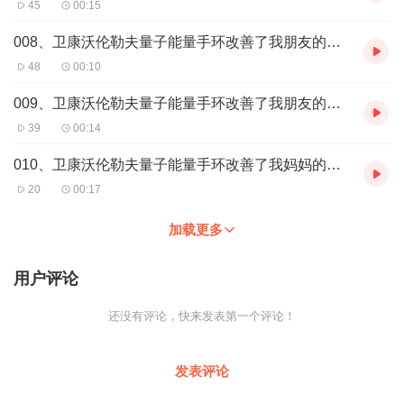
45
00:15
请在评论区留言“我要代理”获取。
008、卫康沃伦勒夫量子能量手环改善了我朋友的脚痛水肿
云长君甄选沃伦勒夫团队温馨提示：在卫康官网，买官方正品，获
48
00:10
真实改善，享优质服务，过幸福人生！为了达到最佳的使用效果，
抗衰长寿，逆龄冻龄，请在佩戴卫康沃伦勒夫量子能量手环的时
009、卫康沃伦勒夫量子能量手环改善了我朋友的肩颈酸疼
候，每天一定记得要喝37度左右的温水2500ml以上。
39
00:14
001、广东大叔用广东话惊喜地分享卫康沃伦勒夫手环改善了他的脚
010、卫康沃伦勒夫量子能量手环改善了我妈妈的帕金森氏症
痛
20
00:17
002、山东大叔说戴上用卫康沃伦勒夫手环做的帽子头发黑得快
加载更多
003、加拿大华人钢琴老师分享卫康沃伦勒夫量子能量手环改善了她
的喉咙痛
用户评论
004、台湾吴美慧分享她和沃伦勒夫量子能量手环的故事
还没有评论，快来发表第一个评论！
005、卫康沃伦勒夫量子能量手环改善了我妈妈的静脉曲张和长期抽
筋
发表评论
006、卫康沃伦勒夫量子能量手环改善了我客户的膝盖痛腰痛和背痛