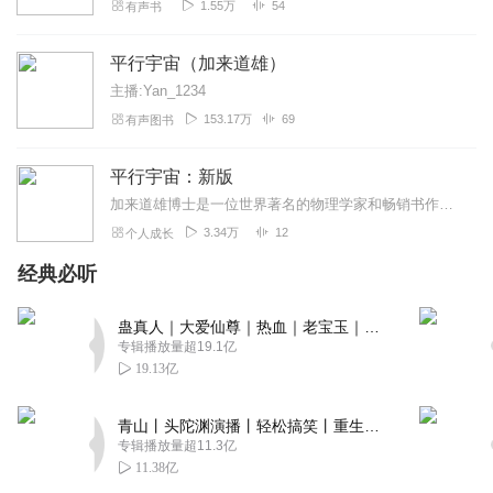
1.55万
54
有声书
平行宇宙（加来道雄）
主播:Yan_1234
153.17万
69
有声图书
平行宇宙：新版
加来道雄博士是一位世界著名的物理学家和畅销书作者。《华尔街杂志》说他擅长将最为玄妙难解的思想解释得通俗易懂。在《平行宇宙》一书中他以引人入胜的方式，带领读者遍览...
3.34万
12
个人成长
经典必听
蛊真人｜大爱仙尊｜热血｜老宝玉｜多人VIP免费有声剧
专辑播放量超19.1亿
19.13亿
青山丨头陀渊演播丨轻松搞笑丨重生穿越丨古代权谋丨VIP免费 | 多人有声剧
专辑播放量超11.3亿
11.38亿