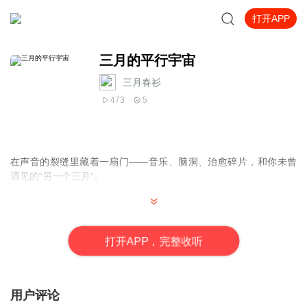
打开APP
三月的平行宇宙
三月春衫
473
5
在声音的裂缝里藏着一扇门——音乐、脑洞、治愈碎片，和你未曾
遇见的“另一个三月”。
打
开
A
P
P，完整收听
用户评论