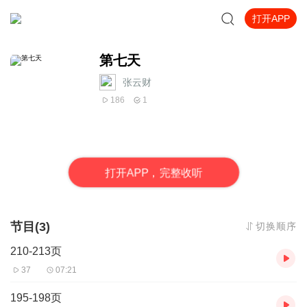
打开APP
第七天
张云财
186
1
打
开
A
P
P，完整收听
节目(3)
切换顺序
210-213页
37
07:21
195-198页