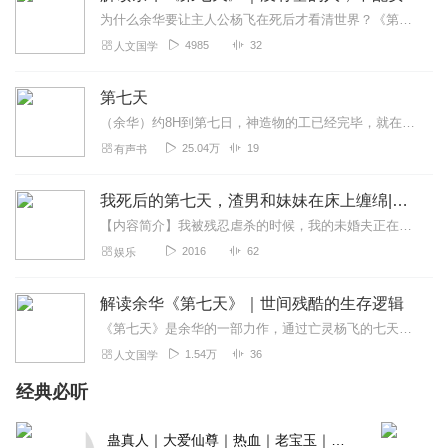
为什么余华要让主人公杨飞在死后才看清世界？《第七天》以亡灵游魂的七天见闻，拼贴出一幅当代中国底层的浮世绘：强拆下的废墟、医院太平间的弃婴、地下卖肾的作坊、火灾瞒...
4985
32
人文国学
第七天
（余华）约8H到第七日，神造物的工已经完毕，就在第七日歇了他一切的工，安息了。这可能不是余华先生最好的作品，却是他最伟大的小说，在读的过程中，我能感受到作...
25.04万
19
有声书
我死后的第七天，渣男和妹妹在床上缠绵|知乎短篇热款
【内容简介】我被残忍虐杀的时候，我的未婚夫正在陪他的白月光过生日。他们恩爱缠绵，而我的魂魄就在一旁面无表情地看着。白无常问我是不是气得想发疯，想吃人，想变成厉鬼...
2016
62
娱乐
解读余华《第七天》｜世间残酷的生存逻辑
《第七天》是余华的一部力作，通过亡灵杨飞的七天冥界之旅，深刻探讨了生死、人性与社会现实。小说以魔幻现实主义手法，将现实与荒诞交织，展现了生死两界的对比与联系。杨...
1.54万
36
人文国学
经典必听
蛊真人｜大爱仙尊｜热血｜老宝玉｜多人VIP免费有声剧