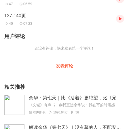
47
06:59
137-140页
40
07:23
用户评论
还没有评论，快来发表第一个评论！
发表评论
相关推荐
余华：第七天｜比《活着》更绝望，比《兄弟》更荒诞
《文城》有声书，点我直达余华说：我在写的时候感到现实世界的冷酷，所以我需要温暖的部分，至善的部分，给予自己希望，也想给予读者希望。我写下了一个美好的死者世界。这...
1098.94万
36
有声图书
解读余华《第七天》｜没有墓的人，不配安息！