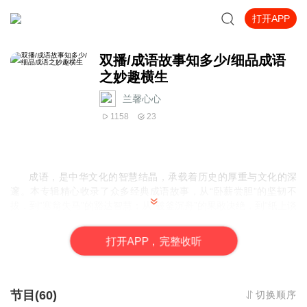
打开APP
双播/成语故事知多少/细品成语
之妙趣横生
兰馨心心
1158
23
成语，是中华文化的智慧结晶，承载着历史的厚重与文化的深
邃。本专辑精心收录了众多经典成语故事，从“卧薪尝胆”的坚韧不
拔，到“塞翁失马”的豁达智慧
；
从“破釜沉舟”的果敢决绝，到“纸上谈
兵”的空谈误事。每一个故事，都是一段历史的缩影，一幅生动的画
卷，蕴含着深刻的道理与人生的启示。
打
开
A
P
P，完整收听
在这里，我们穿越时空，聆听古人的智慧，感受文化的魅力。无
论是孩子汲取知识的养分，还是成人重温经典的韵味，本专辑都将
是您探索中华文化宝库的绝佳伴侣。让我们一同走进成语的世界，
节目(60)
切换顺序
领略语言的精妙与文化的深邃。