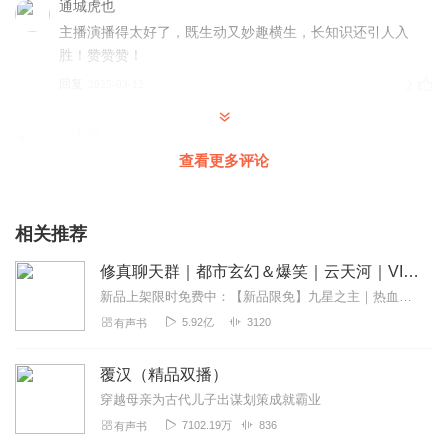
通城虎也
主播演播得太好了，既生动又妙趣横生，长知识还引人入
胜！赞赞赞！
回复
2025-03-12
2
云不惜
专辑的音质清晰，配音演员的演绎很到位，有的故事声音激
查看更多评论
昂，有的轻柔舒缓，符合故事的情绪。听着这些故事，仿佛
自己也融入了那个场景，沉浸感很强。比如讲“卧薪尝
胆”时，演员那种坚定、含着泪的决心表达得淋漓尽致，听着
相关推荐
就能被感染，听起来很享受，不会觉得枯燥。
修真聊天群｜都市玄幻＆爆笑｜云天河｜VIP免费｜双播
回复
2025-03-28
0
新品上架限时免费中：【新品限免】九星之主｜热血玄幻＆搞笑｜云天河多人有声剧爆款爽听：医妃独步天下|云天河/风泠/半坛醋（古言多人剧）更有不定时福利哦~【内容简介...
5.92亿
3120
有声书
覆汉（精品双播）
穿越母亲为古代儿子出谋划策成就霸业
7102.19万
836
有声书