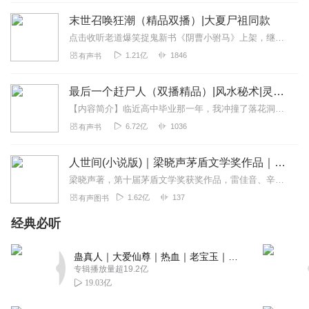
末世召唤狂潮（精品双播）|大夏尸祖同款
点击收听老道爆笑捉鬼新书《阴曹小驸马》上架，继续捉鬼之旅，中午12点准时更新3集，快来收听呀~【内容简介】血月当空，魔界入侵。在这个人杀人，甚至人不是人的世界之...
1.21亿
1846
有声书
最后一个赶尸人（双播精品）|风水秘术|灵异传说
【内容简介】临近高中毕业那一年，我冲撞了落花洞女出阁，为此不得不去义庄寻求庇护，成为了一名赶尸人，在这里，我遇到了一个叫做陈柔的清冷女子，正当我对她情愫暗生的时...
6.72亿
1036
有声书
人世间(小说版)｜梁晓声茅盾文学奖作品｜王明军杨晨演播｜央视热播电视剧原著｜双播
梁晓声著，第十届茅盾文学奖获奖作品，雷佳音、辛柏青、宋佳、殷桃、萨日娜、宋春丽、张凯丽等主演影视原著立足底层，直指人心，于人间烟火处彰显道义和担当，在悲欢离合中...
1.62亿
137
有声图书
经典必听
蛊真人｜大爱仙尊｜热血｜老宝玉｜多人VIP免费有声剧
专辑播放量超19.2亿
19.03亿