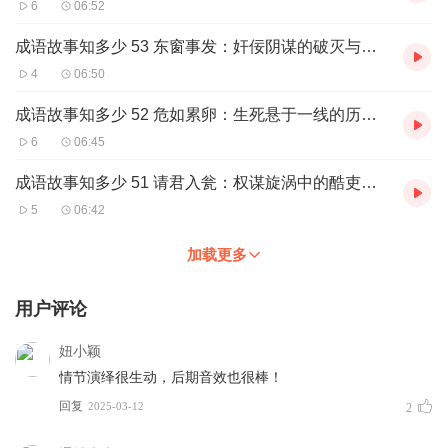
6
06:52
成语故事知多少 53 东窗事发：奸佞阴谋的破灭与正义的回响
4
06:50
成语故事知多少 52 危如累卵：生死悬于一线的历史警讯
6
06:45
成语故事知多少 51 请君入瓮：权谋旋涡中的酷吏末路
5
06:42
加载更多
用户评论
妞小颖
情节演绎很生动，后期音效也很棒！
回复
2025-03-12
2