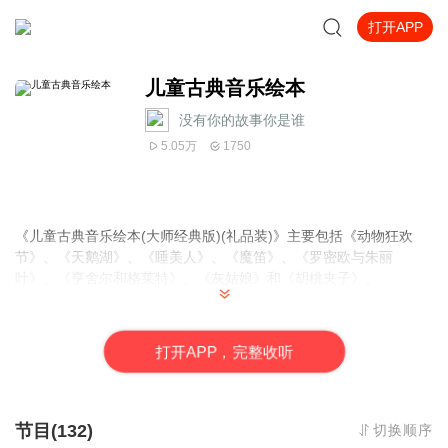
打开APP
儿童古典音乐绘本
没有你的故事你是谁
5.05万
1750
《儿童古典音乐绘本(大师经典版)(礼品装)》主要包括《动物狂欢
节》、《天鹅湖》、《睡美人》、《魔笛》、《罗密欧与朱丽
叶》、《
亨舍尔和格莱特
》、《
灰姑娘
》和《
胡桃夹子
》。
作者：（
奥地利
）马科·希姆萨 （奥地利）苏珊·汉默勒 （奥地利）
鲁道夫·赫尔福特纳 译者：李小红 插图作者：（奥地利）多丽丝·埃
打
开
A
P
P，完整收听
辛伯格 （奥地利）安妮特·布莱 （奥地利）彼得·弗里德
节目(132)
切换顺序