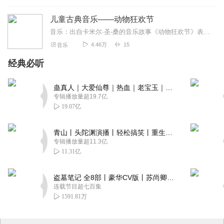
儿童古典音乐——动物狂欢节
音乐：出自卡米尔·圣-桑的音乐故事《动物狂欢节》表演：捷克广播交响乐团指挥：安德烈·莱纳德卡米尔·圣-桑，1835年10月9日生于巴黎。作为音乐家，他取得了巨大...
4.46万
15
音乐
经典必听
蛊真人｜大爱仙尊｜热血｜老宝玉｜多人VIP免费有声剧
专辑播放量超19.7亿
19.07亿
青山丨头陀渊演播丨轻松搞笑丨重生穿越丨古代权谋丨VIP免费 | 多人有声剧
专辑播放量超11.3亿
11.31亿
盗墓笔记 全8部丨豪华CV版丨苏尚卿&边江 领衔 多人有声剧丨冠声文化丨南派三叔
连载节目超七百集
1591.81万