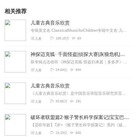
相关推荐
儿童古典音乐欣赏
专辑英文名:ClassicalMusicforChildren专辑中文名:儿童古典音乐欣赏别名:古典音乐欣赏艺术家:德国原版古典音乐著名播音...
168.18万
69
儿童
神探迈克狐· 千面怪盗|侦探大赛|灰狼危机|多多罗
新专辑点击收听《神探迈克狐·怪盗归来篇｜多多罗》！！！>>>点击进入主播橱窗购买《神探迈克狐》系列图书吧!<<<多多罗故事【点击前往】收听多多罗其他好玩有趣的故...
24.64亿
834
儿童
儿童古典音乐欣赏
《儿童古典音乐欣赏》是中国音乐学院音乐研究所音乐与智能研究中心承担的国家十五规划重点课题成果，是国内首套为孩子量身定做的音乐学习与能力训练的专业宝典。《儿童古典...
93.86万
191
儿童
破坏者联盟篇2·猴子警长科学探案记|宝宝巴士故事
【适听年龄】7岁+《猴子警长科学探案记》系列《破坏者联盟篇1·猴子警长科学探案记》>>>《破坏者联盟篇2·猴子警长科学探案记》>>>《破坏者联盟篇3·猴子警长科...
16.19亿
846
儿童