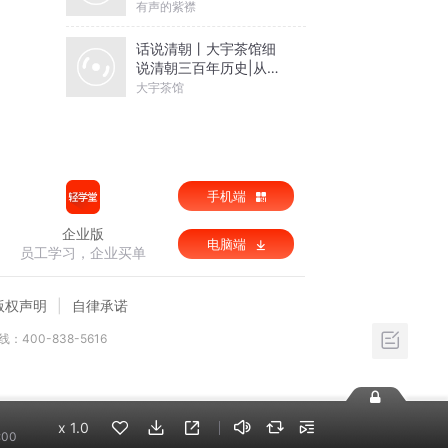
有声的紫襟
话说清朝丨大宇茶馆细
说清朝三百年历史|从努
尔哈赤到末代皇帝溥仪|
大宇茶馆
康熙雍正乾隆
手机端
企业版
电脑端
员工学习，企业买单
版权声明
自律承诺
：400-838-5616
x
1.0
:00