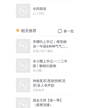
全民朗读
2383
相关推荐
换一批
李哪吒上学记｜稀里糊
涂一年级&神神气气二年
级
东海小学广播站
米小圈上学记:一二三年
级 | 畅销出版物
米小圈
神秘复苏|悬疑惊悚|灵
异|多人有声剧
北冥有声
摸金天师【第一季】
（紫襟演播）