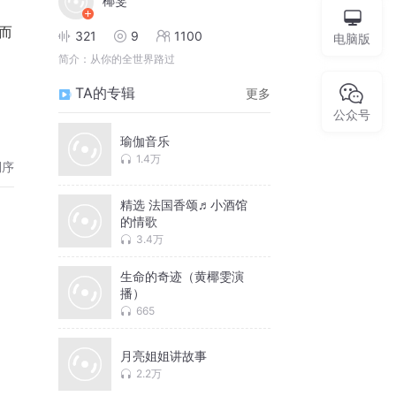
椰雯
而
321
9
1100
电脑版
简介：
从你的全世界路过
TA的专辑
更多
公众号
瑜伽音乐
1.4万
倒序
精选 法国香颂♬小酒馆
的情歌
3.4万
生命的奇迹（黄椰雯演
播）
665
月亮姐姐讲故事
2.2万