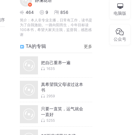
静澜花语
464
9
856
电脑版
倒序
简介：
本人非专业主播，日常有工作，读书是
为了自我激励。一路向阳而生，今年目标读
100本书，希望大家关注我，监督我，感恩感
谢
公众号
TA的专辑
更多
把自己重养一遍
1635
真希望我父母读过这本
书
2959
只要一直笑，运气就会
一直好
5255