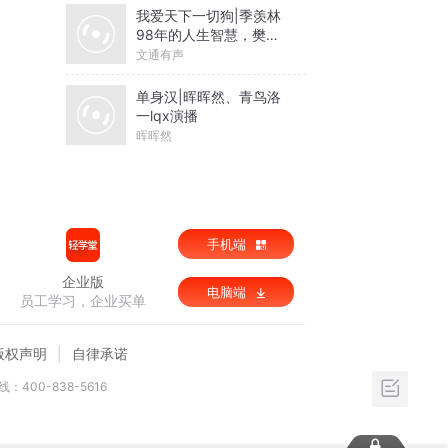
我爱天下一切狗|季羡林
98年的人生智慧，樊登
推荐
文通有声
单身汉|晖晖然、青鸟洛
一lqx演播
晖晖然
手机端
企业版
电脑端
员工学习，企业买单
版权声明
自律承诺
：400-838-5616