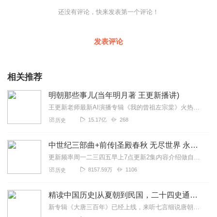
还没有评论，快来发表第一个评论！
发表评论
相关推荐
明朝那些事儿(当年明月著 王更新播讲)
王更新老师最新AI演播专辑《我的曾祖左宗棠》火热更新中！从曾孙视角看帝国脊梁左宗棠的B面人生！【大咖推荐】明月的写作不仅笔锋活泼幽默，而且加进了自己的感悟，这就...
15.17亿
268
历史
中世纪三部曲+前传|圣殿春秋 无尽世界 永恒火焰 暗夜与黎明|惠天言亮解读版
更新频率周一二三四五早上7点更新2集内容介绍做自己喜欢的事，直到世界为你改变。言亮、惠天，为你解读世界级畅销IP--肯·福莱特《中世纪三部曲》+前传《暗夜与...
8157.59万
1106
历史
精读中国历史|从夏朝到民国，二十四史通史解析，中华上下五千年
新专辑《大唐三百年》已经上线，来听七言细说唐朝三百年历史吧。点击即可跳转收听。【精读中国历史】立足正史，现代阐释。溯本清源，守正创新。比小说还精彩的正说中国历...