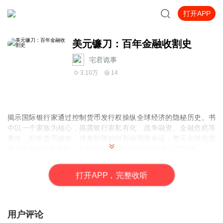
打开APP
美元镰刀：百年金融收割史
宅君诡事
3.10万
14
揭示国际银行家通过控制货币发行权操纵全球经济的隐秘历史。书
中以一个家族为核心，揭露银行家私有化、战争融资、金融危机等
事件，剖析货币超发、债务陷阱如何影响国家命运，警示全球化背
景下的金融战争威胁，引发对货币主权与经济独立的深度思考。
打
开
A
P
P，完整收听
用户评论