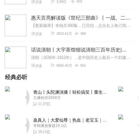
3.40亿
970
历史
惠天言亮解读版《世纪三部曲》丨一战、二战、冷战
【更新频率】专辑共380集，已完结，点击右上角订阅按钮，VIP免费听！【社群福利】2024熊猫君听书社群全新升级，欢迎熊猫君的粉丝听友们入群交流，更多新鲜玩法和...
3815.61万
380
历史
话说清朝丨大宇茶馆细说清朝三百年历史|从努尔哈赤到末代皇帝溥仪|康熙雍正乾隆
清朝（1636年-1912年），是中国历史上最后一个封建王朝，共传十二帝，统治者为爱新觉罗氏。从努尔哈赤建立后金起，总计296年。从皇太极改国号为清起，国祚27...
8582.41万
501
历史
经典必听
青山丨头陀渊演播丨轻松搞笑丨重生穿越丨古代权谋丨VIP免费 | 多人有声剧
主播粉丝1659万
11.37亿
蛊真人｜大爱仙尊｜热血｜老宝玉｜多人VIP免费有声剧
专辑播放量超19.1亿
19.11亿