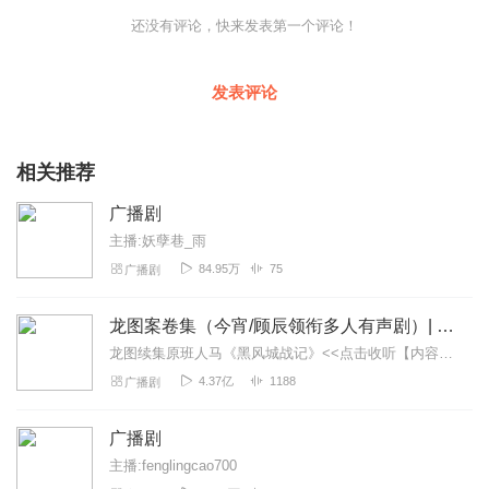
还没有评论，快来发表第一个评论！
发表评论
相关推荐
广播剧
主播:妖孽巷_雨
84.95万
75
广播剧
龙图案卷集（今宵/顾辰领衔多人有声剧）| 探案
龙图续集原班人马《黑风城战记》<<点击收听【内容简介】《龙图案卷集》是由耳雅根据古典名著《三侠五义》（又叫七五）改编所写的网络小说，主要讲述的是鼠（白玉堂）...
4.37亿
1188
广播剧
广播剧
主播:fenglingcao700