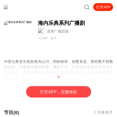
打开APP
海内乐典系列广播剧
凌霄广播剧团
294
5
中国古典音乐犹如海内山川，韵味独特，纷繁多姿。那些数不胜数
的名曲，仿佛是华夏的呼吸，横跨千年，让你我在音律之中与古人
灵犀相通。而那些演奏名曲的乐器更是被赋予了超越音乐本身的意
义，成为了国人立于天地之间的文化基因。一曲八音，历遍山河，
就让我们一同走进由中国传统乐器奏响的人间华歌。凌霄剧团出
品，全年龄国乐科普广播剧——【海内乐典】系列，敬请期待！
打
开
A
P
P，完整收听
节目(6)
切换顺序