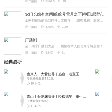
33.64万
501
广播剧
农门长姐有空间|姣姣兮雪月之下|种田虐渣VIP免费
全网都在听的高口碑种田文推荐：【限时免费】农家小福女|姣姣兮郁雨竹|全网最快寒门大俗人|姣姣兮杜骁|萌宝女强古言爽文魏晋干饭人未删减全网最快|农家小福...
3.45亿
2159
广播剧
广播剧
全一期非广播剧大全，广播剧在本人的另外专辑里面！
2.13万
51
广播剧
经典必听
蛊真人｜大爱仙尊｜热血｜老宝玉｜多人VIP免费有声剧
专辑播放量超19.1亿
19.14亿
青山丨头陀渊演播丨轻松搞笑丨重生穿越丨古代权谋丨VIP免费 | 多人有声剧
主播粉丝1659万
11.41亿