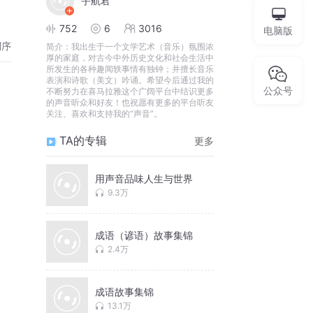
宇航君
752
6
3016
电脑版
倒序
简介：
我出生于一个文学艺术（音乐）氛围浓
厚的家庭，对古今中外历史文化和社会生活中
所发生的各种趣闻轶事情有独钟；并擅长音乐
表演和诗歌（美文）吟诵。希望今后通过我的
公众号
不断努力在喜马拉雅这个广阔平台中结识更多
的声音听众和好友！也祝愿有更多的平台听友
关注、喜欢和支持我的“声音”。
TA的专辑
更多
用声音品味人生与世界
9.3万
成语（谚语）故事集锦
2.4万
成语故事集锦
13.1万