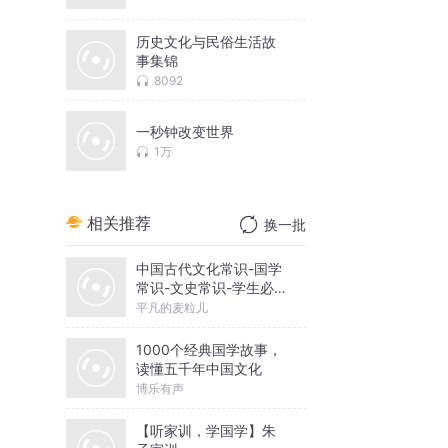
历史文化与民俗生活故
事集锦
8092
一秒钟改变世界
1万
相关推荐
换一批
中国古代文化常识-国学
常识-文史常识-学生必
备
平凡的麦粒儿
1000个经典国学故事，
读懂五千年中国文化
博乐有声
【听家训，学国学】朱