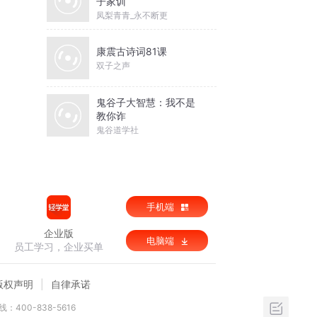
子家训
凤梨青青_永不断更
康震古诗词81课
双子之声
鬼谷子大智慧：我不是
教你诈
鬼谷道学社
手机端
企业版
电脑端
员工学习，企业买单
版权声明
自律承诺
：400-838-5616