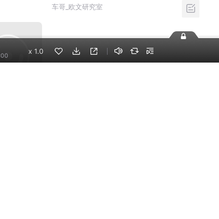
车哥_欧文研究室
x
1.0
:00
15.5万
车销售三十六
昌李巍
手机端
企业版
电脑端
员工学习，企业买单
版权声明
自律承诺