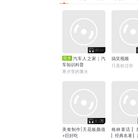
4538
汽车人之家｜汽
搞笑视频
车知识科普
只喜欢过你
寒夕里的篝火
4.3万
美食制作|天花板颜值
格林童话 ▏
+巨好吃
▏经典名著 