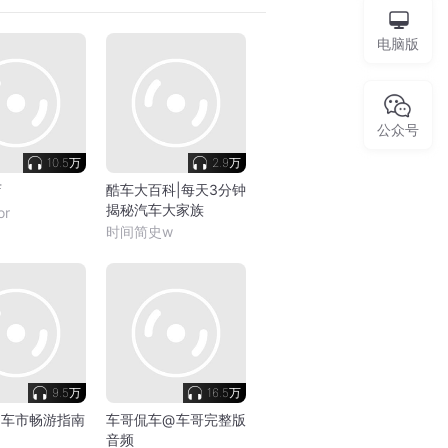
电脑版
公众号
10.5万
2.9万
店
酷车大百科|每天3分钟
揭秘汽车大家族
or
时间简史w
9.5万
16.5万
| 车市畅游指南
车哥侃车@车哥完整版
音频