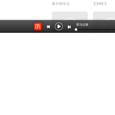
聂石独生女
宝妈晴天
喜马拉雅
10.9万
选车BANANA | 选车
会买二手车
不难呐！
壹Radio
汽车之家频道
开放平台
云剪辑
对接海量精彩内容
在线音频剪辑神器
关于我们
联系我