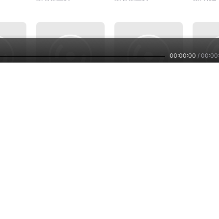
00:00:00
/
00:00
22.8万
19.5万
15.4万
《韩贩》
趣试驾
汽
计
萝卜报告官方
百车全说
江西南
主播培训
小雅智能
车联网平台
兼职副业，兴趣赚钱
智能硬件，连接赋能
自在出行，听我想听
们
公司新闻
招贤纳士
用户反馈
服务协议
隐私政策