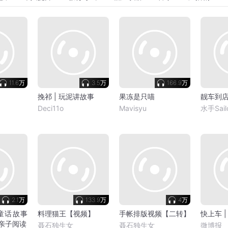
11.6万
3.5万
166.9万
挽祁 | 玩泥讲故事
果冻是只喵
靓车到
Deci11o
Mavisyu
水手Sail
2.1万
133.9万
4万
童话故事
料理猫王【视频】
手帐排版视频【二转】
快上车 
▏亲子阅读
聂石独生女
聂石独生女
微博报_