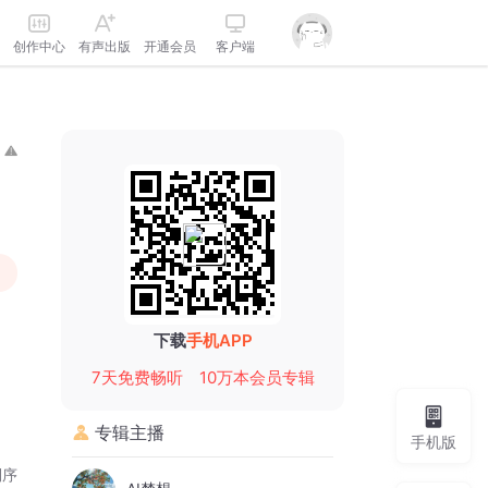
创作中心
有声出版
开通会员
客户端
下载
手机APP
7天免费畅听
10万本会员专辑
专辑主播
手机版
倒序