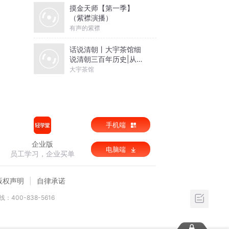
摸金天师【第一季】
（紫襟演播）
有声的紫襟
话说清朝丨大宇茶馆细
说清朝三百年历史|从努
尔哈赤到末代皇帝溥仪|
大宇茶馆
康熙雍正乾隆
手机端
企业版
电脑端
员工学习，企业买单
版权声明
自律承诺
：400-838-5616