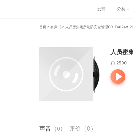
发现
分类
>
>
首页
有声书
人员密集场所消防安全管理GB-T40248-2
人员密集
2500
评价
（
0
）
声音
（
0
）