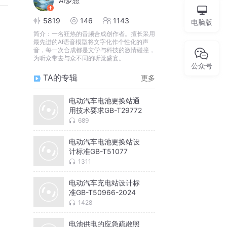
AI梦想
5819
146
1143
电脑版
简介：
一名狂热的音频合成创作者。擅长采用
最先进的AI语音模型将文字化作个性化的声
音，每一次合成都是文学与科技的激情碰撞，
为听众带去与众不同的听觉盛宴。
公众号
TA的专辑
更多
电动汽车电池更换站通
用技术要求GB-T29772
689
电动汽车电池更换站设
计标准GB-T51077
1311
电动汽车充电站设计标
准GB-T50966-2024
1428
电池供电的应急疏散照