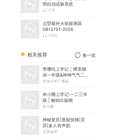
明自动试验系统
778
点型紫外火焰探测器
GB12791-2006
1000
相关推荐
换一批
李哪吒上学记｜稀里糊
涂一年级&神神气气二年
级
东海小学广播站
米小圈上学记:一二三年
级 | 畅销出版物
米小圈
神秘复苏|悬疑惊悚|灵
异|多人有声剧
北冥有声