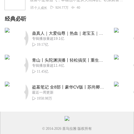
924.77万
40
个人成长
经典必听
蛊真人｜大爱仙尊｜热血｜老宝玉｜多人VIP免费有声剧
专辑播放量超19.1亿
19.17亿
青山丨头陀渊演播丨轻松搞笑丨重生穿越丨古代权谋丨VIP免费 | 多人有声剧
专辑播放量超11.4亿
11.45亿
盗墓笔记 全8部丨豪华CV版丨苏尚卿&边江 领衔 多人有声剧丨冠声文化丨南派三叔
最近一周更新
1958.98万
© 2014-
2026
喜马拉雅 版权所有