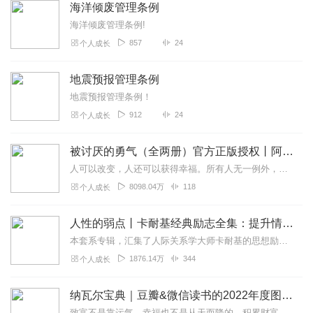
海洋倾废管理条例
海洋倾废管理条例!
857
24
个人成长
地震预报管理条例
地震预报管理条例！
912
24
个人成长
被讨厌的勇气（全两册）官方正版授权丨阿德勒心理学畅销经典｜幸福的勇气
人可以改变，人还可以获得幸福。所有人无一例外，都能如此。——阿德勒心理学一名深陷自卑、无能与不幸福的青年，听到了一名哲人主张的“世界无比单纯，人人都能幸福”便来...
8098.04万
118
个人成长
人性的弱点丨卡耐基经典励志全集：提升情商和沟通技巧
本套系专辑，汇集了人际关系学大师卡耐基的思想励志精华，收录《人性的弱点》《人性的优点》《语言的突破》《美好的人生》《快乐的人生》等所有经典！是卡耐基的经典合辑，...
1876.14万
344
个人成长
纳瓦尔宝典｜豆瓣&微信读书的2022年度图书|从白手起家到财务自由
致富不是靠运气，幸福也不是从天而降的。积累财富和幸福生活是我们可以学习的技能。这本书收集整理了硅谷投资人纳瓦尔在过去十年里通过推特、播客和采访等方式分享的人生智...