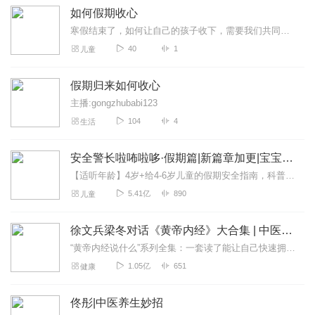
如何假期收心
寒假结束了，如何让自己的孩子收下，需要我们共同努力
40
1
儿童
假期归来如何收心
主播:gongzhubabi123
104
4
生活
安全警长啦咘啦哆·假期篇|新篇章加更|宝宝巴士故事
【适听年龄】4岁+给4-6岁儿童的假期安全指南，科普知识，守护成长。通过孩子喜欢的侦探故事和角色榜样，结合景点观光、户外畅玩、旅行途中、假期在家、商超玩乐等五大...
5.41亿
890
儿童
徐文兵梁冬对话《黄帝内经》大合集 | 中医养生
“黄帝内经说什么”系列全集：一套读了能让自己快速拥有天时、地利、人和的正能量书籍。年轻人读了能更好地懂得处事养身，变得强大；中年人读了会放下得失，随心所欲；老年...
1.05亿
651
健康
佟彤|中医养生妙招