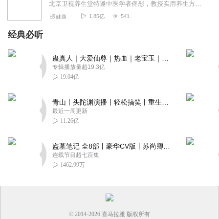
北京卫视养生堂特邀中医学者佟彤，教授实用养生方法。点击“订阅”，获取课程最新情况。更多养生资讯请关注公众号“健康新佟学”！【节目推荐】《佟彤：中医健康自测自理5...
1.85亿
541
健康
经典必听
蛊真人｜大爱仙尊｜热血｜老宝玉｜多人VIP免费有声剧
专辑播放量超19.3亿
19.04亿
青山丨头陀渊演播丨轻松搞笑丨重生穿越丨古代权谋丨VIP免费 | 多人有声剧
最近一周更新
11.26亿
盗墓笔记 全8部丨豪华CV版丨苏尚卿&边江 领衔 多人有声剧丨冠声文化丨南派三叔
连载节目超七百集
1462.99万
© 2014-
2026
喜马拉雅 版权所有