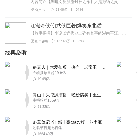
内容简介【黑暗文反派流封神之作】人是万物之灵，蛊是天地真精。一个穿越者不断重生的故事。一个养蛊、炼蛊、用蛊的奇特世界。配音组（男角色）老宝玉旁白...
19.09亿
3434
有声书
江湖奇侠传|武侠巨著|爆笑东北话
【故事梗概】小说以近代史上确有其事的湖南平江、浏阳两县县民争夺赵家坪一事为引子，以昆仑、崆峒两派弟子分别助拳争夺赵家坪这个所谓的“水陆码头”冲突生枝叶。并融入野...
132.68万
393
相声评书
经典必听
蛊真人｜大爱仙尊｜热血｜老宝玉｜多人VIP免费有声剧
专辑播放量超19.9亿
19.09亿
青山丨头陀渊演播丨轻松搞笑丨重生穿越丨古代权谋丨VIP免费 | 多人有声剧
主播粉丝1659万
11.33亿
盗墓笔记 全8部丨豪华CV版丨苏尚卿&边江 领衔 多人有声剧丨冠声文化丨南派三叔
连载节目超七百集
1664.49万