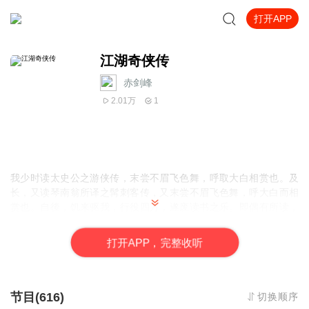
打开APP
江湖奇侠传
赤剑峰
2.01万
1
我少时读太史公之游侠传，末尝不眉飞色舞，呼取大白相赏也。及
长，又读琴南翁所译之髯刺客传，又末尝不眉飞色舞，呼大白而相
赏也。自後，饥来驱我，行役四方，遂废读书之乐。即偶有所读，
强半又为风怀渺之词、儿女绮丽之作，欲求能鼓荡我心、激励我
志，如彼游侠传、髯刺客传二书者，迄末可得也。
打
开
A
P
P，完整收听
兹者，佣书海上，世界书局主人沈君忽以不肖生所着之相示：则巨
干盘空，奇枝四茁，豪情侠态，跃跃纸上，固可与前之二书，鼎足
而叁也。不禁色然而喜，跃然而兴；而前日读书之乐，不啻复一温
之目前矣。所可慨者。则前此我方在血气末定之时，跳踉叫嚣，窃
节目(616)
切换顺序
欲取书中人以自况：今则中年哀乐，壮气全消，不复有此豪情矣。