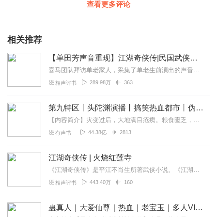
查看更多评论
相关推荐
【单田芳声音重现】江湖奇侠传|民国武侠评书经典
喜马团队拜访单老家人，采集了单老生前演出的声音。喜马智能语音实验室利用AI技术完美复现了单老那苍劲、沙哑的“云遮月”式独特嗓音。同时，我们推出了【单田芳声音重现...
289.98万
363
相声评书
第九特区丨头陀渊演播丨搞笑热血都市丨伪戒丨VIP免费多人有声剧
【内容简介】灾变过后，大地满目疮痍。粮食匮乏，资源紧俏，局势混乱……一位从待规划区杀出来的青年，背对着漫天黄沙，孤身来到九区谋生，却不曾想偶然结识三五好友，一念...
44.38亿
2813
有声书
江湖奇侠传 | 火烧红莲寺
《江湖奇侠传》是平江不肖生所著武侠小说。《江湖奇侠传》写于二十年代初，被视为近代武侠小说的先驱，有些人甚至认为它是中国第一部正宗的武侠小说。本书以近代史上确有其...
443.40万
160
相声评书
蛊真人｜大爱仙尊｜热血｜老宝玉｜多人VIP免费有声剧