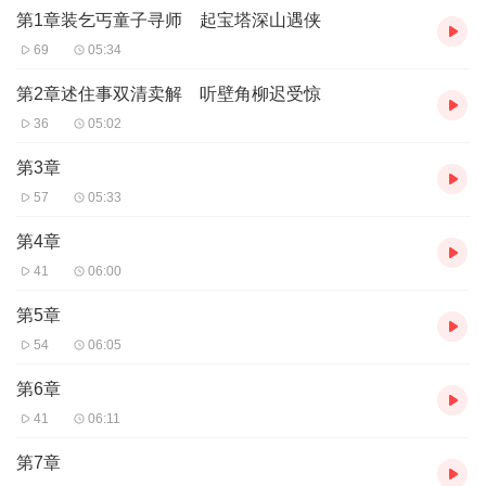
第1章装乞丐童子寻师 起宝塔深山遇侠
斯可哀耳！
至此书措词之妙，运笔之奇，结构之情严，布局之老当，固为不肖
69
05:34
生之能事。凡爱读不肖生文字者，类能言之。且每章之末。复有施
子济群为之加评；朗若列眉，固不待余之词费矣。
第2章述住事双清卖解 听壁角柳迟受惊
36
05:02
第3章
57
05:33
第4章
41
06:00
第5章
54
06:05
第6章
41
06:11
第7章