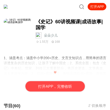
打开APP
《史记》60讲视频课|成语故事|
国学
朵朵少儿
1.55万
168
1、涵盖考点：涵盖中小学200+历史、文言文知识点，用简单的语言
讲透复杂的历史知识，让孩子了解中国史；2、系统全面：包含《史
记》中本纪、世家、列传三大重要部分，将历史更迭、文学典故、
名人事迹等内容；3、动画+视频形式：趣味高清动画+视频，身临其
境感受历史的发生，每天10分钟，让孩子能够快乐的牢记历史故
事！
打
开
A
P
P，完整收听
节目(60)
切换顺序