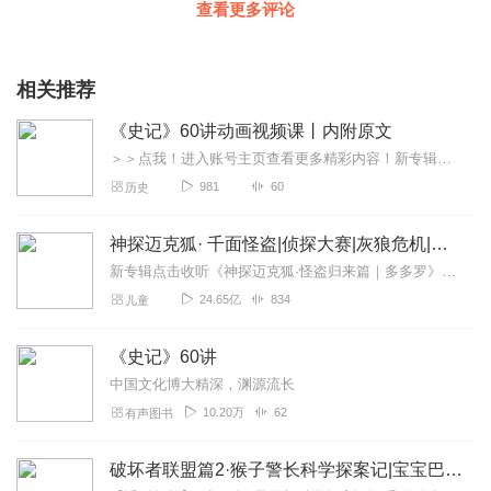
查看更多评论
相关推荐
《史记》60讲动画视频课丨内附原文
＞＞点我！进入账号主页查看更多精彩内容！新专辑持续上线中~【高途爆款系列推荐】了不起的56个民族给孩子的240个古文小故事改变世界的100个发明讲给孩子的上下五...
981
60
历史
神探迈克狐· 千面怪盗|侦探大赛|灰狼危机|多多罗
新专辑点击收听《神探迈克狐·怪盗归来篇｜多多罗》！！！>>>点击进入主播橱窗购买《神探迈克狐》系列图书吧!<<<多多罗故事【点击前往】收听多多罗其他好玩有趣的故...
24.65亿
834
儿童
《史记》60讲
中国文化博大精深，渊源流长
10.20万
62
有声图书
破坏者联盟篇2·猴子警长科学探案记|宝宝巴士故事