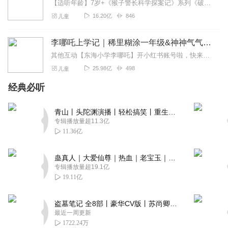
【适听年龄】7岁+《猴子警长科学探案记》系列《破坏者联盟篇1·猴子警长科学探案记》>>>《破坏者联盟篇2·猴子警长科学探案记》>>>《破坏者联盟篇3·猴子警长科...
16.20亿
846
儿童
李哪吒上学记｜稀里糊涂一年级&神神气气二年级
其他互动【东海小学李哪吒】开小红书账号啦，快来关注和李哪吒成为好朋友！有机会免费领儿童会员、官方周边！【点击加入】东海小学广播站圈子，更多互动！李哪吒全新冒险番...
25.98亿
498
儿童
经典必听
青山丨头陀渊演播丨轻松搞笑丨重生穿越丨古代权谋丨VIP免费 | 多人有声剧
专辑播放量超11.3亿
11.36亿
蛊真人｜大爱仙尊｜热血｜老宝玉｜多人VIP免费有声剧
专辑播放量超19.1亿
19.11亿
盗墓笔记 全8部丨豪华CV版丨苏尚卿&边江 领衔 多人有声剧丨冠声文化丨南派三叔
最近一周更新
1722.24万