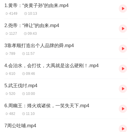
1.黄帝：“炎黄子孙”的由来.mp4
4149
10:13
2.尧帝：“禅让”的由来.mp4
1127
09:43
3靠孝顺打造出个人品牌的舜.mp4
789
11:57
4.会治水，会打仗，大禹就是这么硬刚！.mp4
610
09:46
5.武王伐纣.mp4
520
10:00
6.周幽王：烽火戏诸侯，一笑失天下.mp4
482
11:10
7周公吐哺.mp4