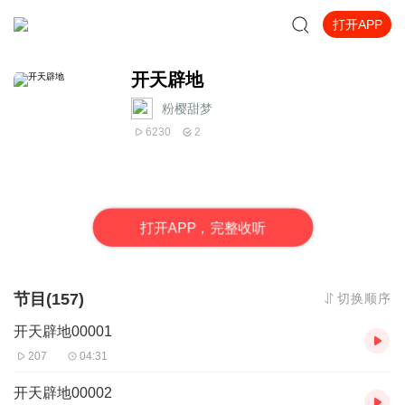
打开APP
开天辟地
粉樱甜梦
6230
2
打
开
A
P
P，完整收听
节目(157)
切换顺序
开天辟地00001
207
04:31
开天辟地00002