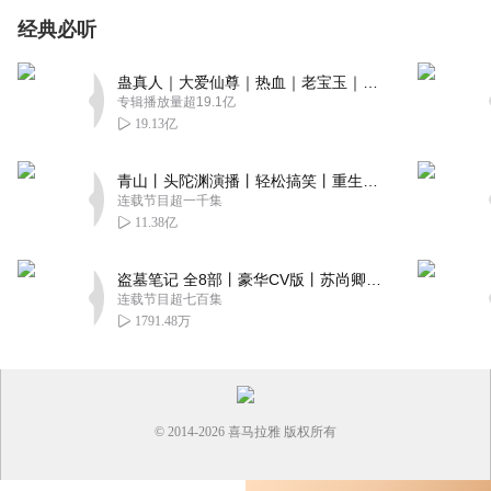
经典必听
蛊真人｜大爱仙尊｜热血｜老宝玉｜多人VIP免费有声剧
专辑播放量超19.1亿
19.13亿
青山丨头陀渊演播丨轻松搞笑丨重生穿越丨古代权谋丨VIP免费 | 多人有声剧
连载节目超一千集
11.38亿
盗墓笔记 全8部丨豪华CV版丨苏尚卿&边江 领衔 多人有声剧丨冠声文化丨南派三叔
连载节目超七百集
1791.48万
© 2014-
2026
喜马拉雅 版权所有