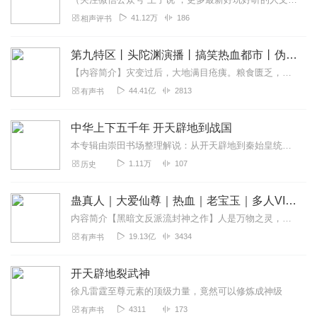
41.12万
186
相声评书
第九特区丨头陀渊演播丨搞笑热血都市丨伪戒丨VIP免费多人有声剧
【内容简介】灾变过后，大地满目疮痍。粮食匮乏，资源紧俏，局势混乱……一位从待规划区杀出来的青年，背对着漫天黄沙，孤身来到九区谋生，却不曾想偶然结识三五好友，一念...
44.41亿
2813
有声书
中华上下五千年 开天辟地到战国
本专辑由崇田书场整理解说：从开天辟地到秦始皇统一六国。1、夏朝：约公元前2029年-约公元前1559年，共计：471年2、商朝：约公元前1559年-约公元前10...
1.11万
107
历史
蛊真人｜大爱仙尊｜热血｜老宝玉｜多人VIP免费有声剧
内容简介【黑暗文反派流封神之作】人是万物之灵，蛊是天地真精。一个穿越者不断重生的故事。一个养蛊、炼蛊、用蛊的奇特世界。配音组（男角色）老宝玉旁白...
19.13亿
3434
有声书
开天辟地裂武神
徐凡雷霆至尊元素的顶级力量，竟然可以修炼成神级
4311
173
有声书