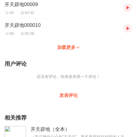
开天辟地00009
45
04:32
开天辟地000010
69
05:38
加载更多
用户评论
还没有评论，快来发表第一个评论！
发表评论
相关推荐
开天辟地（全本）
（关注微信公众号“王子说”，更多最新好玩好听的人文、历史、评书节目天天更新）历史评书《开天辟地》是著名评书家王封臣根据著名编剧、作家黄亚洲先生历史小说《建党伟...