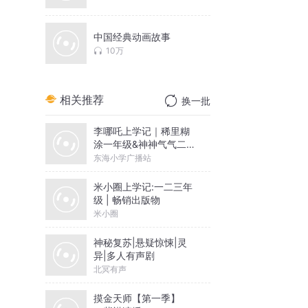
中国经典动画故事
10万
相关推荐
换一批
李哪吒上学记｜稀里糊
涂一年级&神神气气二年
级
东海小学广播站
米小圈上学记:一二三年
级 | 畅销出版物
米小圈
神秘复苏|悬疑惊悚|灵
异|多人有声剧
北冥有声
摸金天师【第一季】