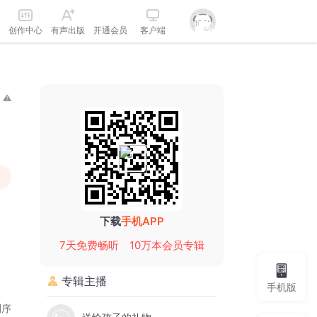
创作中心
有声出版
开通会员
客户端
下载
手机APP
7天免费畅听
10万本会员专辑
专辑主播
手机版
倒序