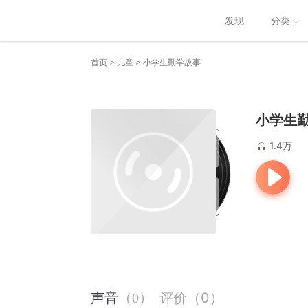
发现
分类
>
>
首页
儿童
小学生勤学故事
小学生
1.4万
评价
（
0
）
声音
（
0
）