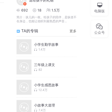
送给孩子的礼物
692
18
1.5万
电脑版
简介：
孩儿妈一枚。给孩子的陪伴，是纵使不
在身边，也能让他听到最熟悉的声音...
TA的专辑
更多
公众号
小学生勤学故事
1.4万
三年级上课文
82
小学生感恩故事
12.4万
小故事大道理
7.4万