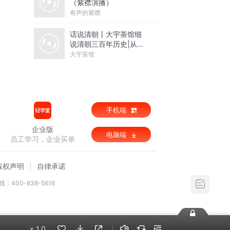
（紫襟演播）
有声的紫襟
话说清朝丨大宇茶馆细
说清朝三百年历史|从努
尔哈赤到末代皇帝溥仪|
大宇茶馆
康熙雍正乾隆
手机端
企业版
电脑端
员工学习，企业买单
版权声明
自律承诺
：400-838-5616
x
1.0