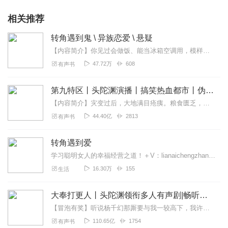
相关推荐
转角遇到鬼 \ 异族恋爱 \ 悬疑
【内容简介】你见过会做饭、能当冰箱空调用，模样还很漂亮，还能……咳咳咳……的女鬼妹子吗？【购买须知】1、本作品为付费有声书，前110集为免费试听，购买成功后，即...
47.72万
608
有声书
第九特区丨头陀渊演播丨搞笑热血都市丨伪戒丨VIP免费多人有声剧
【内容简介】灾变过后，大地满目疮痍。粮食匮乏，资源紧俏，局势混乱……一位从待规划区杀出来的青年，背对着漫天黄沙，孤身来到九区谋生，却不曾想偶然结识三五好友，一念...
44.40亿
2813
有声书
转角遇到爱
学习聪明女人的幸福经营之道！＋V：lianaichengzhang009，获取更多情感技巧，一对一帮你分析问题！导师：蓓姐·国家二级婚姻家庭咨询师；作家；资深媒...
16.30万
155
生活
大奉打更人丨头陀渊领衔多人有声剧|畅听全集|王鹤棣、田曦薇主演影视剧原著|卖报小郎君
【冒泡有奖】听说杨千幻那厮要与我一较高下，我许七安要开始装叉了！快进入声音播放页戳下方输入框，冒个泡偷偷告诉我，我要用哪些诗词才能胜过他？说得好的，有赏！202...
110.65亿
1754
有声书