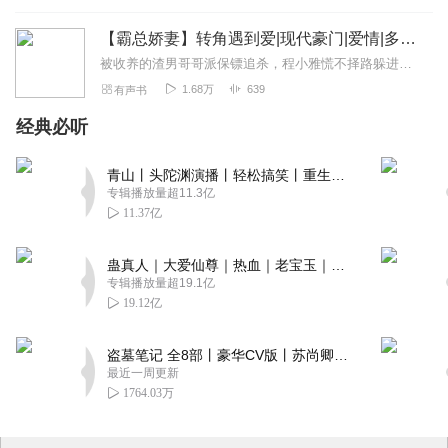
【霸总娇妻】转角遇到爱|现代豪门|爱情|多人演播
被收养的渣男哥哥派保镖追杀，程小雅慌不择路躲进飞机卫生间，却撞上了冷面豪门大佬凌楚寒。一场意外，她丢了初吻，他恋上她身上的清浅幽香，当场甩出结婚申请——没恋爱就...
1.68万
639
有声书
经典必听
青山丨头陀渊演播丨轻松搞笑丨重生穿越丨古代权谋丨VIP免费 | 多人有声剧
专辑播放量超11.3亿
11.37亿
蛊真人｜大爱仙尊｜热血｜老宝玉｜多人VIP免费有声剧
专辑播放量超19.1亿
19.12亿
盗墓笔记 全8部丨豪华CV版丨苏尚卿&边江 领衔 多人有声剧丨冠声文化丨南派三叔
最近一周更新
1764.03万