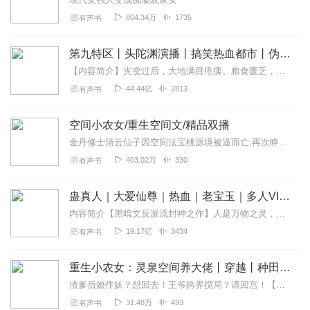
804.34万
1735
有声书
第九特区丨头陀渊演播丨搞笑热血都市丨伪戒丨VIP免费多人有声剧
【内容简介】灾变过后，大地满目疮痍。粮食匮乏，资源紧俏，局势混乱……一位从待规划区杀出来的青年，背对着漫天黄沙，孤身来到九区谋生，却不曾想偶然结识三五好友，一念...
44.44亿
2813
有声书
空间小农女/重生空间文/精品双播
金丹修士清云仙子因空间法宝桃源境被逼而亡,再次睁眼,成为了宁家六朵金花中的老三。长辈慈爱,有兄长,姊妹相陪,山中捡回一个毒舌少年,原想养成丈夫,不料,这却是身份...
403.02万
330
有声书
蛊真人｜大爱仙尊｜热血｜老宝玉｜多人VIP免费有声剧
内容简介【黑暗文反派流封神之作】人是万物之灵，蛊是天地真精。一个穿越者不断重生的故事。一个养蛊、炼蛊、用蛊的奇特世界。配音组（男角色）老宝玉旁白...
19.17亿
3434
有声书
重生小农女：灵泉空间养大佬丨穿越丨种田丨空间
渣爹后娘作妖？怼回去！王爷跨界搅局？请回宫！【更新时间】每天8点更新！首发40集，日更5集！【内容简介】睁眼重生，不吵不闹直接分家，渣爹后娘眼睁睁看她带走泼天富...
31.48万
493
有声书