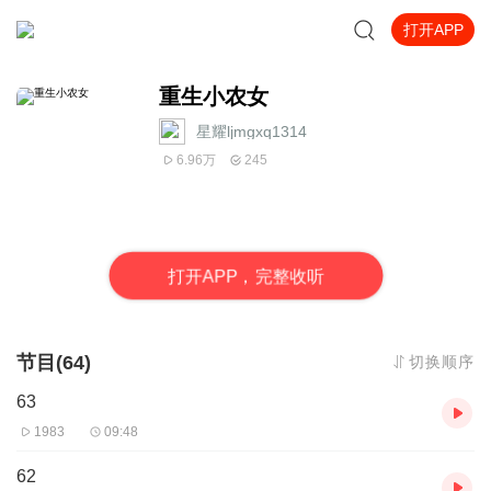
打开APP
重生小农女
星耀ljmgxq1314
6.96万
245
打
开
A
P
P，完整收听
节目(64)
切换顺序
63
1983
09:48
62