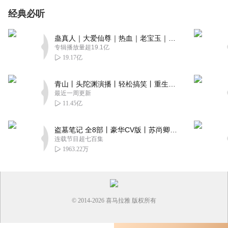
经典必听
蛊真人｜大爱仙尊｜热血｜老宝玉｜多人VIP免费有声剧
专辑播放量超19.1亿
19.17亿
青山丨头陀渊演播丨轻松搞笑丨重生穿越丨古代权谋丨VIP免费 | 多人有声剧
最近一周更新
11.45亿
盗墓笔记 全8部丨豪华CV版丨苏尚卿&边江 领衔 多人有声剧丨冠声文化丨南派三叔
连载节目超七百集
1963.22万
© 2014-
2026
喜马拉雅 版权所有