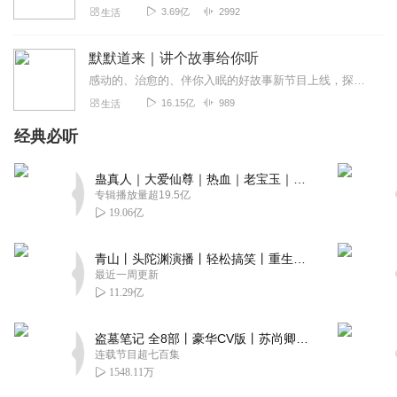
3.69亿
2992
生活
默默道来｜讲个故事给你听
感动的、治愈的、伴你入眠的好故事新节目上线，探索现实世界的无尽魅力，追求对生活的真实记录《听见人间真相》（点击名称，直达专辑）网易人间故事集持续更新中，邀您关注...
16.15亿
989
生活
经典必听
蛊真人｜大爱仙尊｜热血｜老宝玉｜多人VIP免费有声剧
专辑播放量超19.5亿
19.06亿
青山丨头陀渊演播丨轻松搞笑丨重生穿越丨古代权谋丨VIP免费 | 多人有声剧
最近一周更新
11.29亿
盗墓笔记 全8部丨豪华CV版丨苏尚卿&边江 领衔 多人有声剧丨冠声文化丨南派三叔
连载节目超七百集
1548.11万