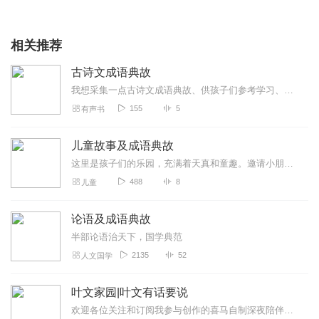
相关推荐
古诗文成语典故
我想采集一点古诗文成语典故、供孩子们参考学习、或许能给一点点帮助、祝孩子们、好好学习、天天向上、世界是你们的！
155
5
有声书
儿童故事及成语典故
这里是孩子们的乐园，充满着天真和童趣。邀请小朋友们一起来聆听属于你们的故事。-龟兔赛跑
488
8
儿童
论语及成语典故
半部论语治天下，国学典范
2135
52
人文国学
叶文家园|叶文有话要说
欢迎各位关注和订阅我参与创作的喜马自制深夜陪伴谈话栏目《听你说·百态人声》【听你说·百态人声】每晚直播连线真实人间故事|叶文现场互动中|人间冷暖，抱团取暖每周...