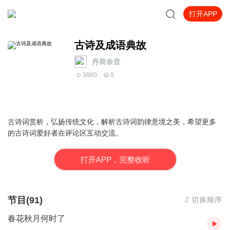
打开APP
古诗及成语典故
丹荷余音
3860
8
古诗词赏析，弘扬传统文化，解析古诗词韵律意境之美，希望更多
的古诗词爱好者在评论区互动交流。
打
开
A
P
P，完整收听
节目(91)
切换顺序
春花秋月何时了