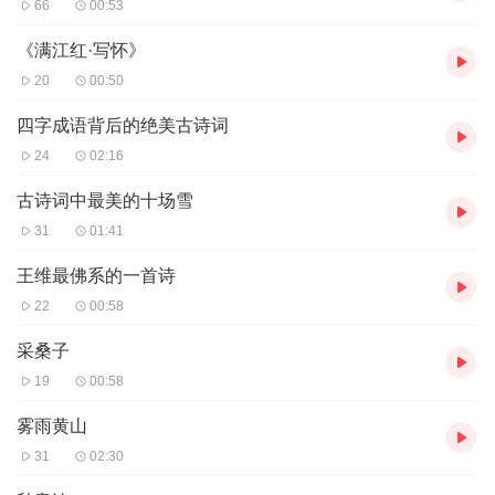
66
00:53
《满江红·写怀》
20
00:50
四字成语背后的绝美古诗词
24
02:16
古诗词中最美的十场雪
31
01:41
王维最佛系的一首诗
22
00:58
采桑子
19
00:58
雾雨黄山
31
02:30