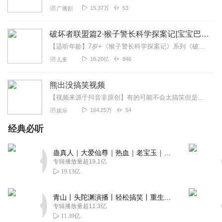
15.37万
53
广播剧
破坏者联盟篇2·猴子警长科学探案记|宝宝巴士故事
【适听年龄】7岁+《猴子警长科学探案记》系列《破坏者联盟篇1·猴子警长科学探案记》>>>《破坏者联盟篇2·猴子警长科学探案记》>>>《破坏者联盟篇3·猴子警长科...
16.20亿
846
儿童
熊出没搞笑视频
【视频来源于抖音非原创】有的可能不会太搞笑但是做视频还是很辛苦的不喜欢麻烦绕道视频确实是非原创在抖音上都可以搜到
164.25万
54
娱乐
经典必听
蛊真人｜大爱仙尊｜热血｜老宝玉｜多人VIP免费有声剧
专辑播放量超19.1亿
19.13亿
青山丨头陀渊演播丨轻松搞笑丨重生穿越丨古代权谋丨VIP免费 | 多人有声剧
专辑播放量超11.3亿
11.39亿