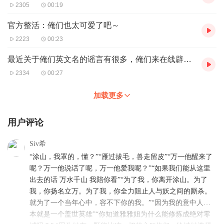
2305
00:19
官方整活：俺们也太可爱了吧～
2223
00:23
最近关于俺们英文名的谣言有很多，俺们来在线辟个谣～
2334
00:27
加载更多
用户评论
Siv希
“涂山，我罩的，懂？”“雁过拔毛，兽走留皮”“万一他醒来了
呢？万一他说话了呢，万一他爱我呢？”“如果我们能从这里
出去的话 万水千山 我陪你看”“为了我，你离开涂山。为了
我，你扬名立万。为了我，你全力阻止人与妖之间的厮杀。
就为了一个当年心中，容不下你的我。”“因为我的意中人…
本就是一个盖世英雄”“你知道雅雅姐为什么能修炼成绝对零