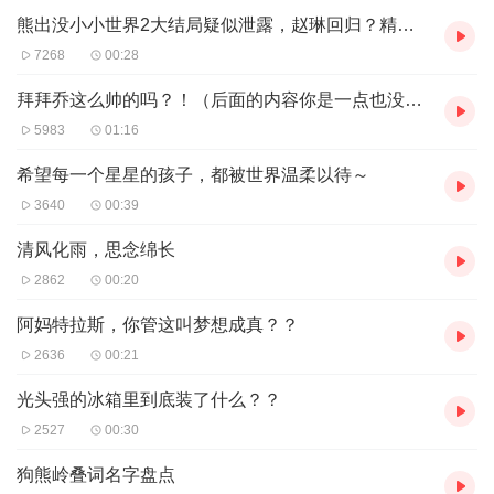
熊出没小小世界2大结局疑似泄露，赵琳回归？精彩抢先看！
7268
00:28
拜拜乔这么帅的吗？！（后面的内容你是一点也没看啊？！）
5983
01:16
希望每一个星星的孩子，都被世界温柔以待～
3640
00:39
清风化雨，思念绵长
2862
00:20
阿妈特拉斯，你管这叫梦想成真？？
2636
00:21
光头强的冰箱里到底装了什么？？
2527
00:30
狗熊岭叠词名字盘点