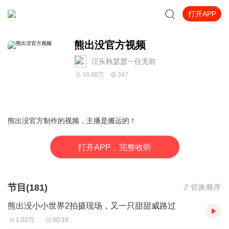
打开APP
熊出没官方视频
江头秋瑟瑟一往无前
16.08万
347
熊出没官方制作的视频，主播是搬运的！
打
开
A
P
P，完整收听
节目(181)
切换顺序
熊出没小小世界2拍摄现场，又一只甜甜威路过
1.02万
00:16