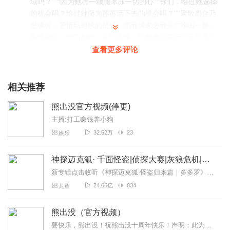
域吗？” “因为她有一颗能冰冻一切的心”“你们，给过她选择
的机会吗？给过她做为苏苏活下去的机会吗？”“聚散离合乃
是缘分，苦情巨树续的是缘，而有缘未必有分”“涂山一脉，
重情重信，此情如此，此情不渝，让她来许愿吧”“万箭穿心
终不悔 相视一笑轻皇权”『万物有界，爱恨无由』
查看更多评论
回复
2025-04-05
4
相关推荐
听友508931046
好，很好，非常好。。。
熊出没官方视频(停更)
回复
2025-04-07
3
主播:打工赚钱养小狗
32.52万
23
娱乐
cn江辞
可以可以可以可以可以
神探迈克狐· 千面怪盗|侦探大赛|灰狼危机|多多罗
回复
2025-04-05
3
新专辑点击收听《神探迈克狐·怪盗归来篇｜多多罗》！！！>>>点击进入主播橱窗购买《神探迈克狐》系列图书吧!<<<多多罗故事【点击前往】收听多多罗其他好玩有趣的故...
24.66亿
834
儿童
熊出没（官方视频）
要快乐，熊出没！祝熊出没十周年快乐！声明：此为转载，不是本人创作，如有本人创作会声明，请各位擦亮你的眼睛，不要说错话了！在此祝熊出没十周年快乐！