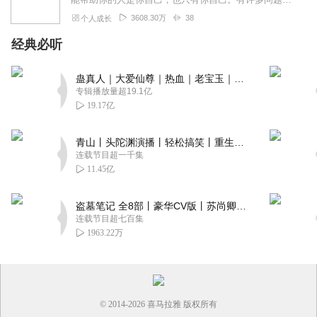
3608.30万
38
个人成长
经典必听
蛊真人｜大爱仙尊｜热血｜老宝玉｜多人VIP免费有声剧
专辑播放量超19.1亿
19.17亿
青山丨头陀渊演播丨轻松搞笑丨重生穿越丨古代权谋丨VIP免费 | 多人有声剧
连载节目超一千集
11.45亿
盗墓笔记 全8部丨豪华CV版丨苏尚卿&边江 领衔 多人有声剧丨冠声文化丨南派三叔
连载节目超七百集
1963.22万
© 2014-
2026
喜马拉雅 版权所有