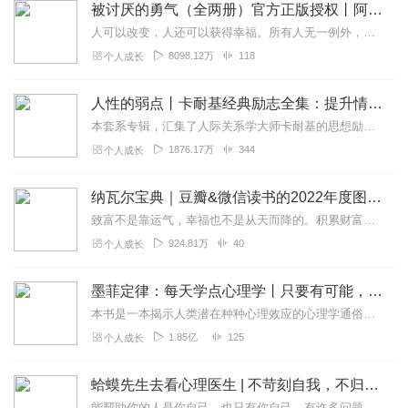
被讨厌的勇气（全两册）官方正版授权丨阿德勒心理学畅销经典｜幸福的勇气
人可以改变，人还可以获得幸福。所有人无一例外，都能如此。——阿德勒心理学一名深陷自卑、无能与不幸福的青年，听到了一名哲人主张的“世界无比单纯，人人都能幸福”便来...
8098.12万
118
个人成长
人性的弱点丨卡耐基经典励志全集：提升情商和沟通技巧
本套系专辑，汇集了人际关系学大师卡耐基的思想励志精华，收录《人性的弱点》《人性的优点》《语言的突破》《美好的人生》《快乐的人生》等所有经典！是卡耐基的经典合辑，...
1876.17万
344
个人成长
纳瓦尔宝典｜豆瓣&微信读书的2022年度图书|从白手起家到财务自由
致富不是靠运气，幸福也不是从天而降的。积累财富和幸福生活是我们可以学习的技能。这本书收集整理了硅谷投资人纳瓦尔在过去十年里通过推特、播客和采访等方式分享的人生智...
924.81万
40
个人成长
墨菲定律：每天学点心理学丨只要有可能，就一定会发生
本书是一本揭示人类潜在种种心理效应的心理学通俗读物，其中最有代表性的即“墨菲定律”。与此同时，从自我认知、经济管理等方面入手，作者引出了数十条对现代人工作和生活...
1.85亿
125
个人成长
蛤蟆先生去看心理医生 | 不苛刻自我，不归咎原生家庭，承担人生责任，学会真正独立丨心理学心理咨询入门读物
能帮助你的人是你自己，也只有你自己。有许多问题需要你向自己发问。比如你能停止自我批判吗？你能对自己好一些吗？也许最重要的问题是，你能开始爱自己吗？书中金句一个...