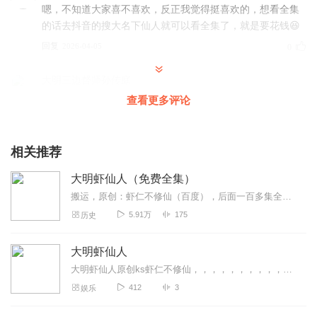
嗯，不知道大家喜不喜欢，反正我觉得挺喜欢的，想看全集
的话去抖音的搜大名下仙人就可以看全集了，就是要花钱😆
回复
2026-04-05
0
大明三边督师孙传庭
可以可以可以可以可以可以
查看更多评论
回复
2026-04-04
0
相关推荐
开朗的网友的终结者
非常不错，代入感很强
大明虾仙人（免费全集）
回复
2025-12-29
0
搬运，原创：虾仁不修仙（百度），后面一百多集全是付费的，主播给你们免费播，如果无意外的话，每日更一集，时间多的话会爆更，156集往后会减慢更新速度，点点关注，谢...
5.91万
175
历史
一心跟党走_cv
好是好，怎么没有更新了？？？？？还更新吗？？
大明虾仙人
回复
2025-11-17
0
大明虾仙人原创ks虾仁不修仙，，，，，，，，，，，，，，，，
412
3
娱乐
清风眉道长