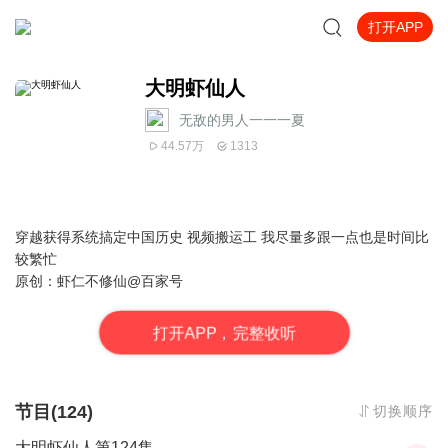
打开APP
大明虾仙人
无敌的男人一一一夏
44.57万
1313
穿越获得系统搞定中国历史 视频搬运工 我尽量多跟一点也是时间比
较繁忙
原创：虾仁不修仙@百家号
打
开
A
P
P，完整收听
节目(124)
切换顺序
大明虾仙人第124集