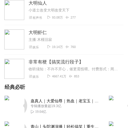
好好好好好好好好好好
大明仙人
回复
2025-07-26
0
小道士改变大明改变天下
93.08万
277
有声书
ARK_Jr
激动人心 扣人心弦 6666666
大明虾仁
回复
2025-07-21
0
主播:木槿旧寂
19.14万
760
娱乐
非常有梗【搞笑流行段子】
收听须知：不许不开心，催更需投喂。付费形式：周一付费更新，周四免费更新。不定期加更。会员免费听，或单期2.99元订购听（二选一即可）！本节目由喜马拉雅独家出品说...
4667.41万
853
娱乐
经典必听
蛊真人｜大爱仙尊｜热血｜老宝玉｜多人VIP免费有声剧
专辑播放量超19.3亿
19.04亿
青山丨头陀渊演播丨轻松搞笑丨重生穿越丨古代权谋丨VIP免费 | 多人有声剧