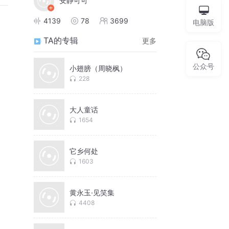
安静可可
4139
78
3699
电脑版
TA的专辑
更多
公众号
小翅膀（周晓枫）
228
大人童话
1654
它乡何处
1603
黄永玉·见笑集
4408