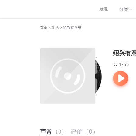
发现
分类
>
>
首页
生活
绍兴有意思
绍兴有
1755
评价
（
0
）
声音
（
0
）