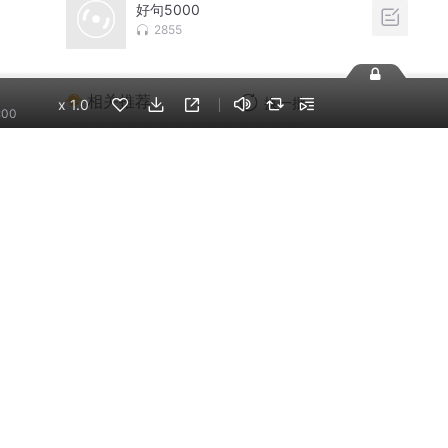
好句5000
2855
相关推荐
换一批
x
1.0
:00
一口气看完系列
茕_孑桔歆曐
中式伦理长篇小说《宝
贝》（六六作品）
孟岚_狮子座
魅力女人修炼术|提升吸
引力的婚恋秘籍
恋爱成长学会
七零逆袭记 /免费/ 穿越
重生1970
重生薇薇