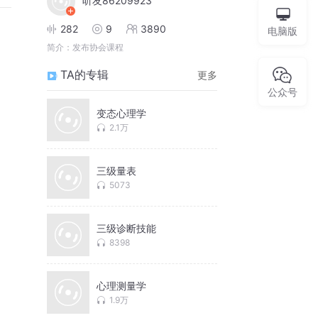
听友86209923
282
9
3890
电脑版
简介：
发布协会课程
TA的专辑
更多
公众号
变态心理学
2.1万
三级量表
5073
三级诊断技能
8398
心理测量学
1.9万