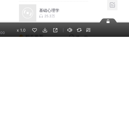
基础心理学
25.3万
x
1.0
:00
相关推荐
换一批
【正版】 精准表达：一
开口就让人喜欢你，情
商沟通必听
超儿会说
焦虑症的自救：从神经
系统角度出发治愈焦虑
症
启辰说过要听话
反脆弱丨停止心理内
耗，做一个内心强大的
人丨一个志远演播
一个志远
亲密关系（全两册）通
往灵魂的桥梁X无拘无束