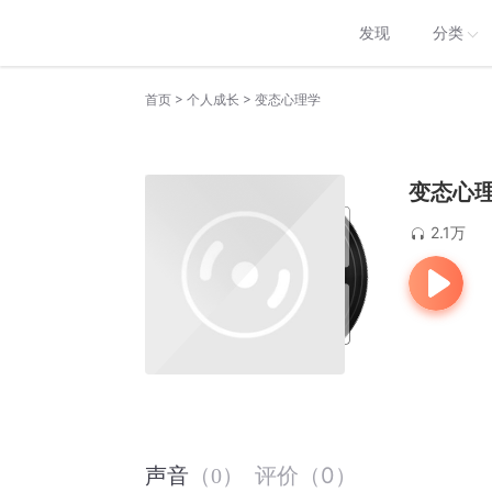
发现
分类
>
>
首页
个人成长
变态心理学
变态心
2.1万
评价
（
0
）
声音
（
0
）